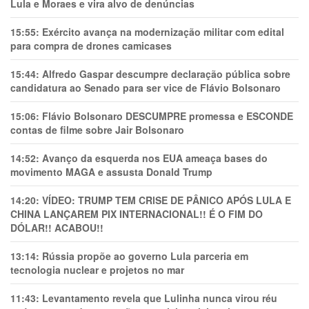
Lula e Moraes e vira alvo de denúncias
15:55:
Exército avança na modernização militar com edital
para compra de drones camicases
15:44:
Alfredo Gaspar descumpre declaração pública sobre
candidatura ao Senado para ser vice de Flávio Bolsonaro
15:06:
Flávio Bolsonaro DESCUMPRE promessa e ESCONDE
contas de filme sobre Jair Bolsonaro
14:52:
Avanço da esquerda nos EUA ameaça bases do
movimento MAGA e assusta Donald Trump
14:20:
VÍDEO: TRUMP TEM CRlSE DE PÂNlCO APÓS LULA E
CHINA LANÇAREM PIX INTERNACIONAL!! É O FIM DO
DÓLAR!! ACABOU!!
13:14:
Rússia propõe ao governo Lula parceria em
tecnologia nuclear e projetos no mar
11:43:
Levantamento revela que Lulinha nunca virou réu