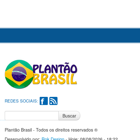
REDES SOCIAIS:
Buscar
Notícias do Flamengo
Notícias do Corinthians
Plantão Brasil - Todos os direitos reservados ®
Desenvolvido por:
Rok Design
- Hoje: 08/08/2026 - 18:22