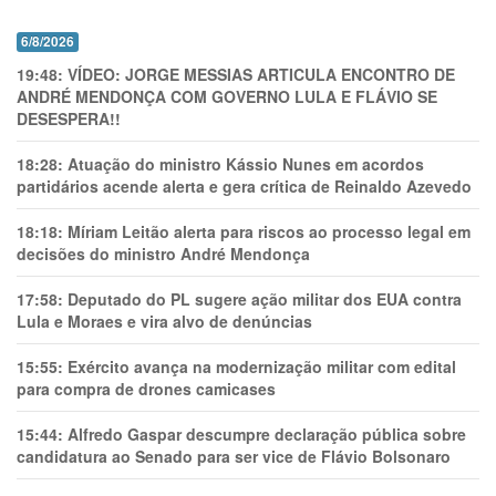
6/8/2026
19:48:
VÍDEO: JORGE MESSIAS ARTICULA ENCONTRO DE
ANDRÉ MENDONÇA COM GOVERNO LULA E FLÁVIO SE
DESESPERA!!
18:28:
Atuação do ministro Kássio Nunes em acordos
partidários acende alerta e gera crítica de Reinaldo Azevedo
18:18:
Míriam Leitão alerta para riscos ao processo legal em
decisões do ministro André Mendonça
17:58:
Deputado do PL sugere ação militar dos EUA contra
Lula e Moraes e vira alvo de denúncias
15:55:
Exército avança na modernização militar com edital
para compra de drones camicases
15:44:
Alfredo Gaspar descumpre declaração pública sobre
candidatura ao Senado para ser vice de Flávio Bolsonaro