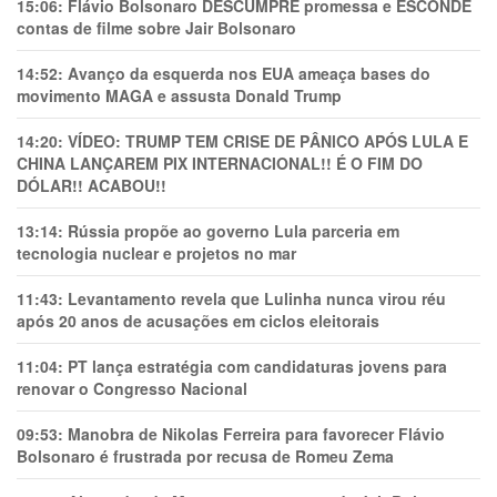
15:06:
Flávio Bolsonaro DESCUMPRE promessa e ESCONDE
contas de filme sobre Jair Bolsonaro
14:52:
Avanço da esquerda nos EUA ameaça bases do
movimento MAGA e assusta Donald Trump
14:20:
VÍDEO: TRUMP TEM CRlSE DE PÂNlCO APÓS LULA E
CHINA LANÇAREM PIX INTERNACIONAL!! É O FIM DO
DÓLAR!! ACABOU!!
13:14:
Rússia propõe ao governo Lula parceria em
tecnologia nuclear e projetos no mar
11:43:
Levantamento revela que Lulinha nunca virou réu
após 20 anos de acusações em ciclos eleitorais
11:04:
PT lança estratégia com candidaturas jovens para
renovar o Congresso Nacional
09:53:
Manobra de Nikolas Ferreira para favorecer Flávio
Bolsonaro é frustrada por recusa de Romeu Zema