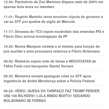
12:34:
Patrimônio de Zoe Martínez dispara mais de 200% em
apenas dois anos no mandato
11:41:
Rogério Marinho tenta envolver cúpula do governo e
vai ao STF por quebra de sigilo de Marcola
11:17:
Devassa do TCU expõe escândalo das emendas PIX e
Flávio Dino aciona investigação da PF
10:22:
Nunes Marques nomeia a si mesmo para função de
juiz auxiliar e atrai processos relativos a Flávio Bolsonaro
09:52:
Relatório expõe rede de farras e NEGOCIATAS de
Fábio Faria com banqueiro Daniel Vorcaro
09:32:
Ministros tentam apaziguar crise no STF apos
ingerência de André Mendonça sobre a Polícia Federal
08:24:
VÍDEO: QUEDA DO TARIFAÇO FAZ TRUMP PERDER
US$ 100 BILHÕES!! LULA RINDO MUITO!! EDUARDO
BOLSONARO SE FERR0U