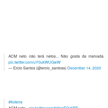
ACM neto não terá netos... Não gosta da marvada.
pic.twitter.com/uY0ukWUGwW
— Ercio Santos (@ercio_santoss)
December 14, 2020
#fioterra
ACM neto...
pic.twitter.com/h9kmFOv5BE