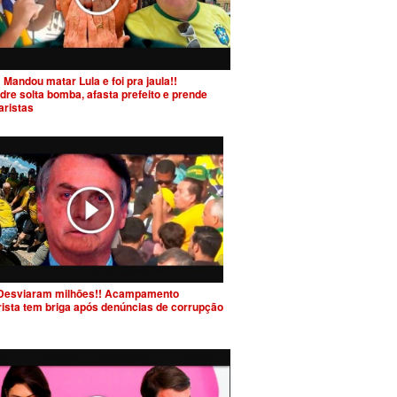
 Mandou matar Lula e foi pra jaula!!
dre solta bomba, afasta prefeito e prende
aristas
Desviaram milhões!! Acampamento
rista tem briga após denúncias de corrupção