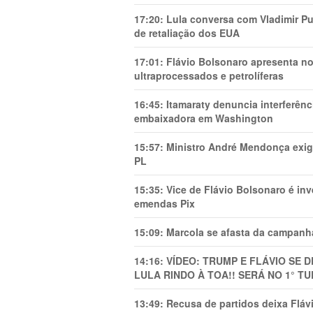
17:20:
Lula conversa com Vladimir Put
de retaliação dos EUA
17:01:
Flávio Bolsonaro apresenta no
ultraprocessados e petrolíferas
16:45:
Itamaraty denuncia interferên
embaixadora em Washington
15:57:
Ministro André Mendonça exig
PL
15:35:
Vice de Flávio Bolsonaro é in
emendas Pix
15:09:
Marcola se afasta da campanha
14:16:
VÍDEO: TRUMP E FLÁVIO SE 
LULA RINDO À TOA!! SERÁ NO 1° TU
13:49:
Recusa de partidos deixa Flá