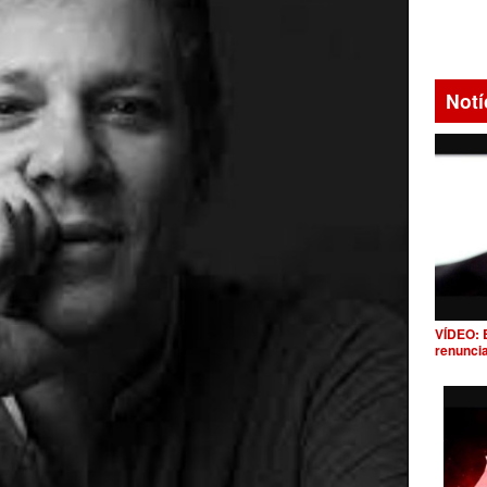
Notí
VÍDEO: 
renunci