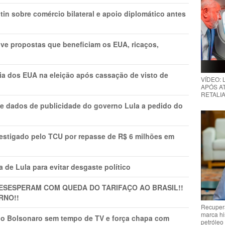
in sobre comércio bilateral e apoio diplomático antes
ve propostas que beneficiam os EUA, ricaços,
cia dos EUA na eleição após cassação de visto de
VÍDEO:
APÓS AT
RETALIA
e dados de publicidade do governo Lula a pedido do
vestigado pelo TCU por repasse de R$ 6 milhões em
 de Lula para evitar desgaste político
DESESPERAM COM QUEDA DO TARIFAÇO AO BRASIL!!
RNO!!
Recupera
marca hi
vio Bolsonaro sem tempo de TV e força chapa com
petróleo