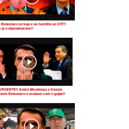
 Bolsonaro arrega e se humilha ao STF!!
s já o abandonaram!!
URGENTE!! André Mendonça e Kássio
raem Bolsonaro e acabam com o golpe!!