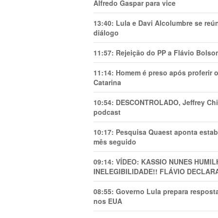
Alfredo Gaspar para vice
13:40:
Lula e Davi Alcolumbre se reú
diálogo
11:57:
Rejeição do PP a Flávio Bolso
11:14:
Homem é preso após proferir o
Catarina
10:54:
DESCONTROLADO, Jeffrey Chiqu
podcast
10:17:
Pesquisa Quaest aponta estab
mês seguido
09:14:
VÍDEO: KASSIO NUNES HUMl
INELEGIBILIDADE!! FLÁVIO DECLAR
08:55:
Governo Lula prepara resposta
nos EUA