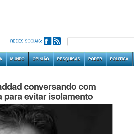
REDES SOCIAIS:
A
MUNDO
OPINIÃO
PESQUISAS
PODER
POLÍTICA
Haddad conversando com
a para evitar isolamento