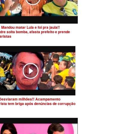
 Mandou matar Lula e foi pra jaula!!
dre solta bomba, afasta prefeito e prende
aristas
Desviaram milhões!! Acampamento
rista tem briga após denúncias de corrupção