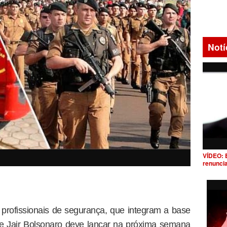
Notí
VÍDEO: 
renunci
rofissionais de segurança, que integram a base
te Jair Bolsonaro deve lançar na próxima semana