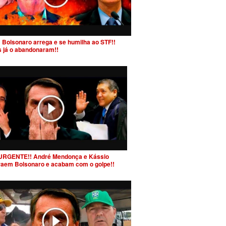
 Bolsonaro arrega e se humilha ao STF!!
s já o abandonaram!!
URGENTE!! André Mendonça e Kássio
raem Bolsonaro e acabam com o golpe!!