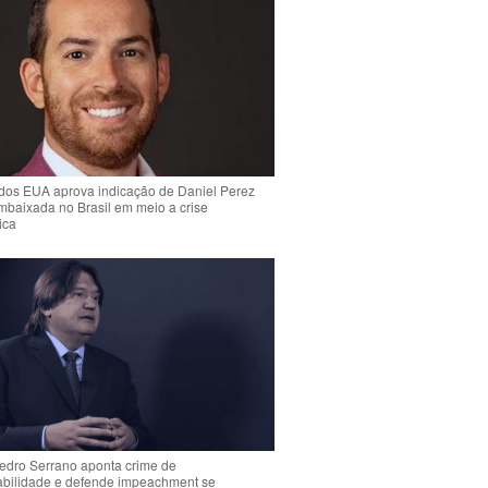
dos EUA aprova indicação de Daniel Perez
mbaixada no Brasil em meio a crise
ica
Pedro Serrano aponta crime de
abilidade e defende impeachment se