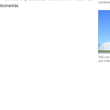
interfer
lsonarista.
TSE cria
uso inde