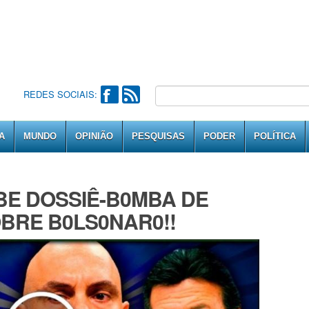
REDES SOCIAIS:
A
MUNDO
OPINIÃO
PESQUISAS
PODER
POLÍTICA
BE DOSSIÊ-B0MBA DE
BRE B0LS0NAR0!!