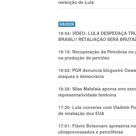
reeleição de Lula
5/8/2026
19:54:
VÍDEO: LULA DESPEDAÇA TRU
BRASIL!! RETALIAÇÃO SERÁ BRUTAL
19:15:
Recuperação da Petrobras no g
na produção de petróleo
19:02:
PGR denuncia blogueiro Oswal
ataques à democracia
18:26:
Silas Malafaia aponta erro es
representatividade feminina
17:20:
Lula conversa com Vladimir Put
de retaliação dos EUA
17:01:
Flávio Bolsonaro apresenta no
ultraprocessados e petrolíferas