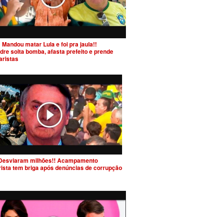
 Mandou matar Lula e foi pra jaula!!
dre solta bomba, afasta prefeito e prende
aristas
Desviaram milhões!! Acampamento
rista tem briga após denúncias de corrupção