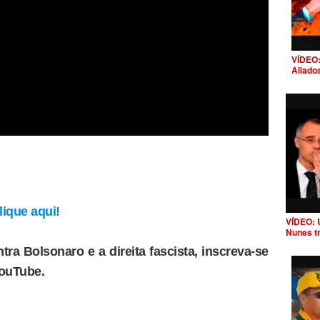
VÍDEO:
Aliado
ique aqui!
VÍDEO: 
Nunes t
tra Bolsonaro e a direita fascista, inscreva-se
YouTube.