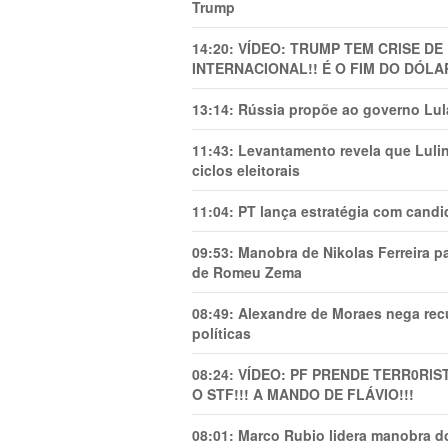
Trump
14:20:
VÍDEO: TRUMP TEM CRlSE DE
INTERNACIONAL!! É O FIM DO DÓLA
13:14:
Rússia propõe ao governo Lula
11:43:
Levantamento revela que Luli
ciclos eleitorais
11:04:
PT lança estratégia com candi
09:53:
Manobra de Nikolas Ferreira pa
de Romeu Zema
08:49:
Alexandre de Moraes nega recu
políticas
08:24:
VÍDEO: PF PRENDE TERR0RlS
O STF!!! A MANDO DE FLÁVIO!!!
08:01:
Marco Rubio lidera manobra do