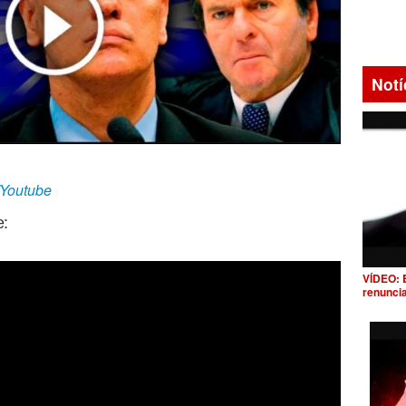
Notí
/Youtube
e:
VÍDEO: 
renunci