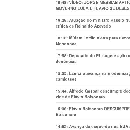
19:48:
VÍDEO: JORGE MESSIAS AR
GOVERNO LULA E FLÁVIO SE DESES
18:28:
Atuação do ministro Kássio Nu
crítica de Reinaldo Azevedo
18:18:
Míriam Leitão alerta para risc
Mendonça
17:58:
Deputado do PL sugere ação mi
denúncias
15:55:
Exército avança na modernizaç
camicases
15:44:
Alfredo Gaspar descumpre dec
vice de Flávio Bolsonaro
15:06:
Flávio Bolsonaro DESCUMPRE 
Bolsonaro
14:52:
Avanço da esquerda nos EUA