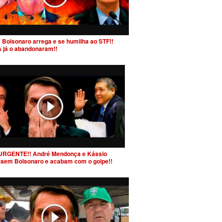
 Bolsonaro arrega e se humilha ao STF!!
s já o abandonaram!!
URGENTE!! André Mendonça e Kássio
raem Bolsonaro e acabam com o golpe!!