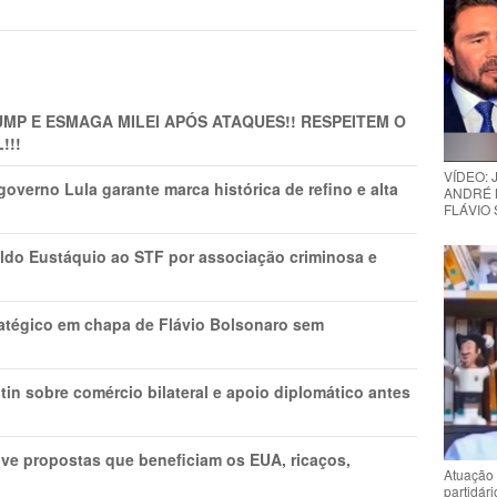
MP E ESMAGA MILEI APÓS ATAQUES!! RESPEITEM O
!!!
VÍDEO:
overno Lula garante marca histórica de refino e alta
ANDRÉ 
FLÁVIO
do Eustáquio ao STF por associação criminosa e
tratégico em chapa de Flávio Bolsonaro sem
in sobre comércio bilateral e apoio diplomático antes
ve propostas que beneficiam os EUA, ricaços,
Atuação 
partidár