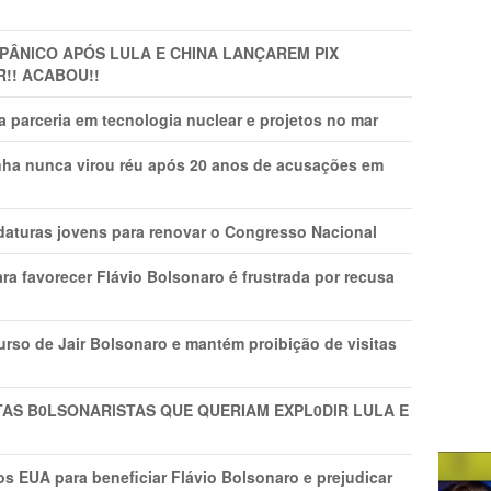
 PÂNlCO APÓS LULA E CHINA LANÇAREM PIX
R!! ACABOU!!
 parceria em tecnologia nuclear e projetos no mar
nha nunca virou réu após 20 anos de acusações em
daturas jovens para renovar o Congresso Nacional
ra favorecer Flávio Bolsonaro é frustrada por recusa
rso de Jair Bolsonaro e mantém proibição de visitas
TAS B0LSONARlSTAS QUE QUERIAM EXPL0DlR LULA E
s EUA para beneficiar Flávio Bolsonaro e prejudicar