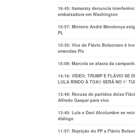
16:45:
Itamaraty denuncia interferên
embaixadora em Washington
15:57:
Ministro André Mendonça exig
PL
15:35:
Vice de Flávio Bolsonaro é in
emendas Pix
15:09:
Marcola se afasta da campanha
14:16:
VÍDEO: TRUMP E FLÁVIO SE 
LULA RINDO À TOA!! SERÁ NO 1° TU
13:49:
Recusa de partidos deixa Flá
Alfredo Gaspar para vice
13:40:
Lula e Davi Alcolumbre se reú
diálogo
11:57:
Rejeição do PP a Flávio Bolso