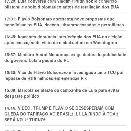
17:20:
Lula conversa com Vladimir Putin sobre comércio
bilateral e apoio diplomático antes de retaliação dos EUA
17:01:
Flávio Bolsonaro apresenta nove propostas que
beneficiam os EUA, ricaços, ultraprocessados e petrolíferas
16:45:
Itamaraty denuncia interferência dos EUA na eleição
após cassação de visto de embaixadora em Washington
15:57:
Ministro André Mendonça exige dados de publicidade
do governo Lula a pedido do PL
15:35:
Vice de Flávio Bolsonaro é investigado pelo TCU por
repasse de R$ 6 milhões em emendas Pix
15:09:
Marcola se afasta da campanha de Lula para evitar
desgaste político
14:16:
VÍDEO: TRUMP E FLÁVIO SE DESESPERAM COM
QUEDA DO TARIFAÇO AO BRASIL!! LULA RINDO À TOA!!
SERÁ NO 1° TURNO!!