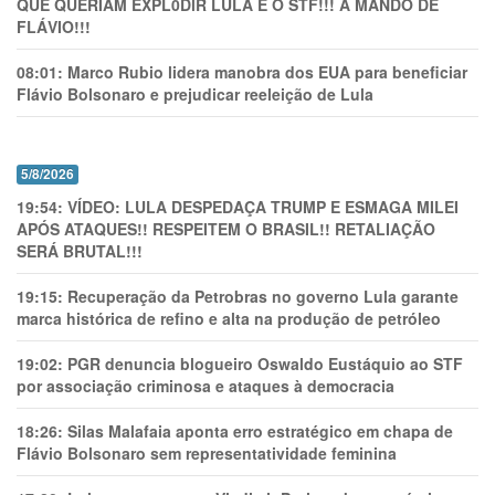
QUE QUERIAM EXPL0DlR LULA E O STF!!! A MANDO DE
FLÁVIO!!!
08:01:
Marco Rubio lidera manobra dos EUA para beneficiar
Flávio Bolsonaro e prejudicar reeleição de Lula
5/8/2026
19:54:
VÍDEO: LULA DESPEDAÇA TRUMP E ESMAGA MILEI
APÓS ATAQUES!! RESPEITEM O BRASIL!! RETALIAÇÃO
SERÁ BRUTAL!!!
19:15:
Recuperação da Petrobras no governo Lula garante
marca histórica de refino e alta na produção de petróleo
19:02:
PGR denuncia blogueiro Oswaldo Eustáquio ao STF
por associação criminosa e ataques à democracia
18:26:
Silas Malafaia aponta erro estratégico em chapa de
Flávio Bolsonaro sem representatividade feminina