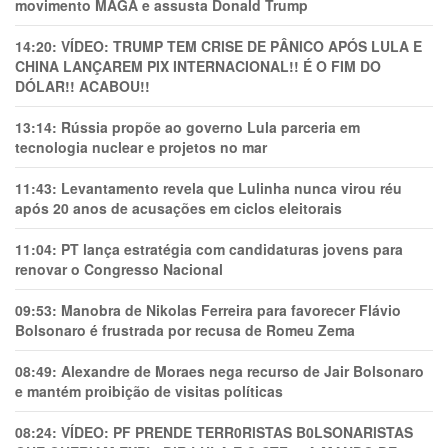
movimento MAGA e assusta Donald Trump
14:20:
VÍDEO: TRUMP TEM CRlSE DE PÂNlCO APÓS LULA E
CHINA LANÇAREM PIX INTERNACIONAL!! É O FIM DO
DÓLAR!! ACABOU!!
13:14:
Rússia propõe ao governo Lula parceria em
tecnologia nuclear e projetos no mar
11:43:
Levantamento revela que Lulinha nunca virou réu
após 20 anos de acusações em ciclos eleitorais
11:04:
PT lança estratégia com candidaturas jovens para
renovar o Congresso Nacional
09:53:
Manobra de Nikolas Ferreira para favorecer Flávio
Bolsonaro é frustrada por recusa de Romeu Zema
08:49:
Alexandre de Moraes nega recurso de Jair Bolsonaro
e mantém proibição de visitas políticas
08:24:
VÍDEO: PF PRENDE TERR0RlSTAS B0LSONARlSTAS