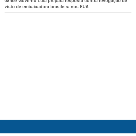
08:55:
Governo Lula prepara resposta contra revogação de
visto de embaixadora brasileira nos EUA