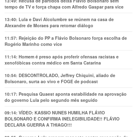
13:49:
Recusa de partidos deixa Flávio Bolsonaro sem
tempo de TV e força chapa com Alfredo Gaspar para vice
13:40:
Lula e Davi Alcolumbre se reúnem na casa de
Alexandre de Moraes para retomar diálogo
11:57:
Rejeição do PP a Flávio Bolsonaro força escolha de
Rogério Marinho como vice
11:14:
Homem é preso após proferir ofensas racistas e
xenofóbicas contra médico em Santa Catarina
10:54:
DESCONTROLADO, Jeffrey Chiquini, aliado de
Bolsonaro, surta ao vivo e FOGE de podcast
10:17:
Pesquisa Quaest aponta estabilidade na aprovação
do governo Lula pelo segundo mês seguido
09:14:
VÍDEO: KASSIO NUNES HUMlLHA FLÁVIO
BOLSONARO E CONFIRMA INELEGIBILIDADE!! FLÁVIO
DECLARA GUERRA A THIAGO!!!