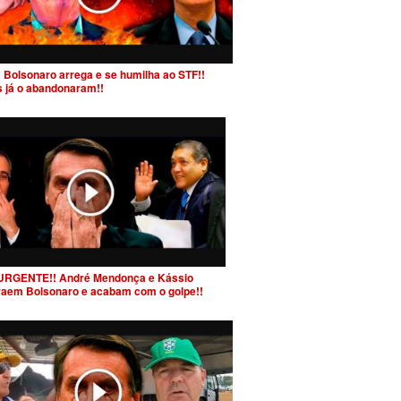
 Bolsonaro arrega e se humilha ao STF!!
s já o abandonaram!!
URGENTE!! André Mendonça e Kássio
raem Bolsonaro e acabam com o golpe!!