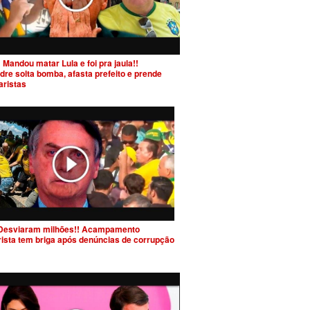
 Mandou matar Lula e foi pra jaula!!
dre solta bomba, afasta prefeito e prende
aristas
Desviaram milhões!! Acampamento
rista tem briga após denúncias de corrupção