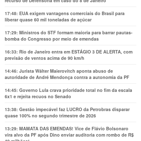
recurso de Defensoria em caso do 8 de Janeiro
17:48:
EUA exigem vantagens comerciais do Brasil para
liberar quase 60 mil toneladas de açúcar
17:29:
Ministros do STF formam maioria para barrar pautas-
bomba do Congresso por meio de emendas
16:33:
Rio de Janeiro entra em ESTÁGIO 3 DE ALERTA, com
previsão de ventos acima de 90 km/h
14:46:
Jurista Wálter Maierovitch aponta abuso de
autoridade de André Mendonça contra a autonomia da PF
14:45:
Governo Lula crava prioridade total no fim da escala
6x1 e rejeita recuos no Senado
13:38:
Gestão impecável faz LUCRO da Petrobras disparar
quase 100% no segundo trimestre de 2026
13:29:
MAMATA DAS EMENDAS! Vice de Flávio Bolsonaro
vira alvo da PF após Dino enviar auditoria com rombo de R$
49 milhões!