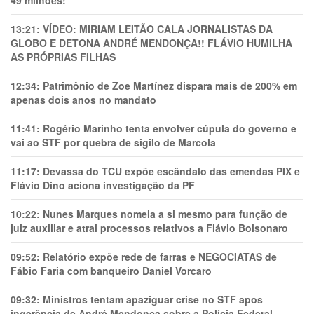
13:21:
VÍDEO: MIRIAM LEITÃO CALA JORNALISTAS DA
GLOBO E DETONA ANDRÉ MENDONÇA!! FLÁVIO HUMILHA
AS PRÓPRIAS FILHAS
12:34:
Patrimônio de Zoe Martínez dispara mais de 200% em
apenas dois anos no mandato
11:41:
Rogério Marinho tenta envolver cúpula do governo e
vai ao STF por quebra de sigilo de Marcola
11:17:
Devassa do TCU expõe escândalo das emendas PIX e
Flávio Dino aciona investigação da PF
10:22:
Nunes Marques nomeia a si mesmo para função de
juiz auxiliar e atrai processos relativos a Flávio Bolsonaro
09:52:
Relatório expõe rede de farras e NEGOCIATAS de
Fábio Faria com banqueiro Daniel Vorcaro
09:32:
Ministros tentam apaziguar crise no STF apos
ingerência de André Mendonça sobre a Polícia Federal