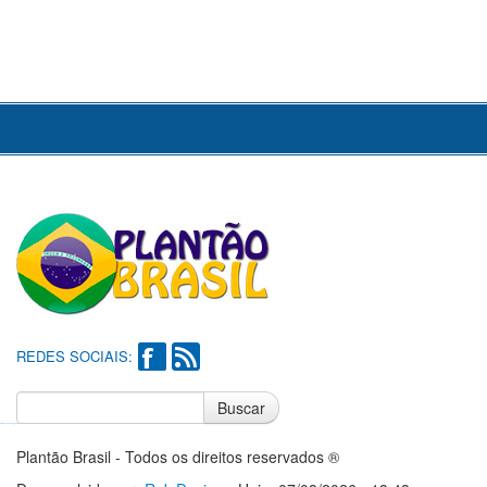
REDES SOCIAIS:
Buscar
Notícias do Flamengo
Notícias do Corinthians
Plantão Brasil - Todos os direitos reservados ®