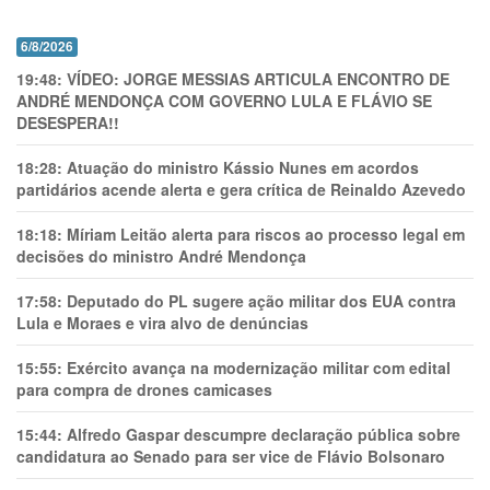
6/8/2026
19:48:
VÍDEO: JORGE MESSIAS ARTICULA ENCONTRO DE
ANDRÉ MENDONÇA COM GOVERNO LULA E FLÁVIO SE
DESESPERA!!
18:28:
Atuação do ministro Kássio Nunes em acordos
partidários acende alerta e gera crítica de Reinaldo Azevedo
18:18:
Míriam Leitão alerta para riscos ao processo legal em
decisões do ministro André Mendonça
17:58:
Deputado do PL sugere ação militar dos EUA contra
Lula e Moraes e vira alvo de denúncias
15:55:
Exército avança na modernização militar com edital
para compra de drones camicases
15:44:
Alfredo Gaspar descumpre declaração pública sobre
candidatura ao Senado para ser vice de Flávio Bolsonaro