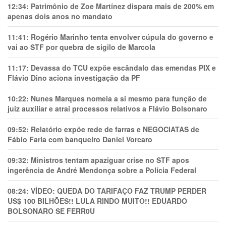
12:34:
Patrimônio de Zoe Martínez dispara mais de 200% em
apenas dois anos no mandato
11:41:
Rogério Marinho tenta envolver cúpula do governo e
vai ao STF por quebra de sigilo de Marcola
11:17:
Devassa do TCU expõe escândalo das emendas PIX e
Flávio Dino aciona investigação da PF
10:22:
Nunes Marques nomeia a si mesmo para função de
juiz auxiliar e atrai processos relativos a Flávio Bolsonaro
09:52:
Relatório expõe rede de farras e NEGOCIATAS de
Fábio Faria com banqueiro Daniel Vorcaro
09:32:
Ministros tentam apaziguar crise no STF apos
ingerência de André Mendonça sobre a Polícia Federal
08:24:
VÍDEO: QUEDA DO TARIFAÇO FAZ TRUMP PERDER
US$ 100 BILHÕES!! LULA RINDO MUITO!! EDUARDO
BOLSONARO SE FERR0U