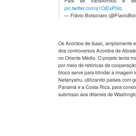
País se transformou e te
pic.twitter.com/y1OjEsP5lq
— Flávio Bolsonaro (@FlavioBo
Os Acordos de Isaac, amplamente e
dos controversos Acordos de Abraão
no Oriente Médio. O projeto tenta 
por meio de retóricas de cooperação
bloco serve para blindar a imagem i
Netanyahu, utilizando países com ge
Panamá e a Costa Rica, para consoli
submisso aos ditames de Washingt