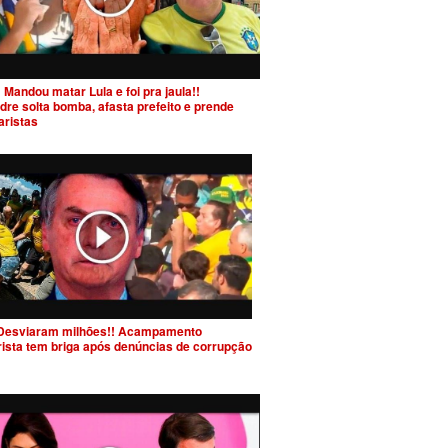
 Mandou matar Lula e foi pra jaula!!
dre solta bomba, afasta prefeito e prende
aristas
Desviaram milhões!! Acampamento
rista tem briga após denúncias de corrupção