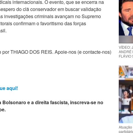
adicais internacionais. O evento, que se encerra na
esespero do clã conservador em buscar validação
s investigações criminais avançam no Supremo
torais confirmam o favoritismo das forças
sil.
VÍDEO:
zado por THIAGO DOS REIS. Apoie-nos (e contacte-nos)
ANDRÉ 
FLÁVIO
ue aqui!
 Bolsonaro e a direita fascista, inscreva-se no
be.
Atuação 
partidár