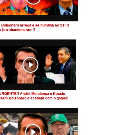
 Bolsonaro arrega e se humilha ao STF!!
s já o abandonaram!!
URGENTE!! André Mendonça e Kássio
raem Bolsonaro e acabam com o golpe!!