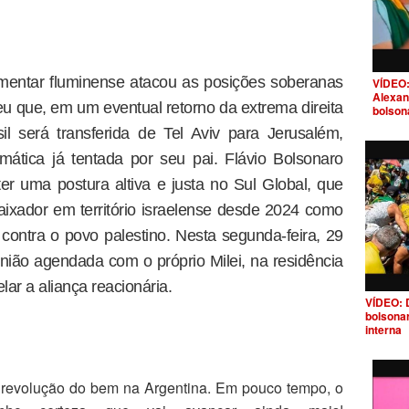
amentar fluminense atacou as posições soberanas
VÍDEO:
Alexan
eu que, em um eventual retorno da extrema direita
bolson
l será transferida de Tel Aviv para Jerusalém,
ática já tentada por seu pai. Flávio Bolsonaro
er uma postura altiva e justa no Sul Global, que
ixador em território israelense desde 2024 como
contra o povo palestino. Nesta segunda-feira, 29
ião agendada com o próprio Milei, na residência
elar a aliança reacionária.
VÍDEO: 
bolsona
interna
 revolução do bem na Argentina. Em pouco tempo, o