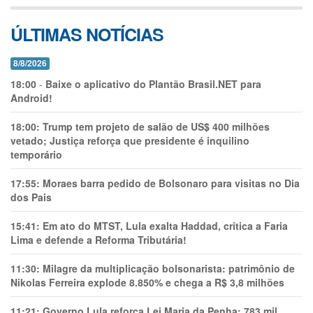
ÚLTIMAS NOTÍCIAS
8/8/2026
18:00
-
Baixe o aplicativo do Plantão Brasil.NET para
Android!
18:00:
Trump tem projeto de salão de US$ 400 milhões
vetado; Justiça reforça que presidente é inquilino
temporário
17:55:
Moraes barra pedido de Bolsonaro para visitas no Dia
dos Pais
15:41:
Em ato do MTST, Lula exalta Haddad, critica a Faria
Lima e defende a Reforma Tributária!
11:30:
Milagre da multiplicação bolsonarista: patrimônio de
Nikolas Ferreira explode 8.850% e chega a R$ 3,8 milhões
11:21:
Governo Lula reforça Lei Maria da Penha: 783 mil