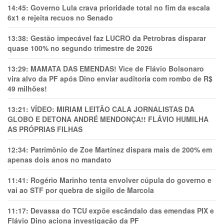
14:45:
Governo Lula crava prioridade total no fim da escala
6x1 e rejeita recuos no Senado
13:38:
Gestão impecável faz LUCRO da Petrobras disparar
quase 100% no segundo trimestre de 2026
13:29:
MAMATA DAS EMENDAS! Vice de Flávio Bolsonaro
vira alvo da PF após Dino enviar auditoria com rombo de R$
49 milhões!
13:21:
VÍDEO: MIRIAM LEITÃO CALA JORNALISTAS DA
GLOBO E DETONA ANDRÉ MENDONÇA!! FLÁVIO HUMILHA
AS PRÓPRIAS FILHAS
12:34:
Patrimônio de Zoe Martínez dispara mais de 200% em
apenas dois anos no mandato
11:41:
Rogério Marinho tenta envolver cúpula do governo e
vai ao STF por quebra de sigilo de Marcola
11:17:
Devassa do TCU expõe escândalo das emendas PIX e
Flávio Dino aciona investigação da PF