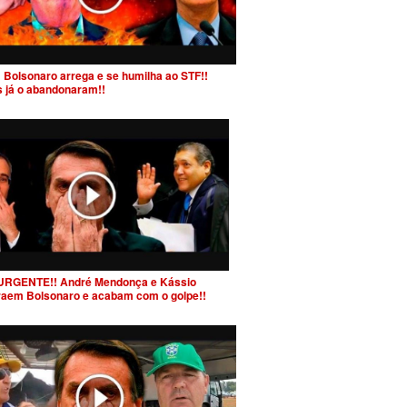
 Bolsonaro arrega e se humilha ao STF!!
s já o abandonaram!!
URGENTE!! André Mendonça e Kássio
raem Bolsonaro e acabam com o golpe!!