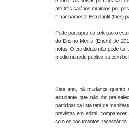
e meio. As bolsas parciais são d
até três salários mínimos por pes
Financiamento Estudantil (Fies) p
Pode participar da seleção o est
do Ensino Médio (Enem) de 201
notas. O candidato não pode ter t
médio na rede pública ou com bols
Este ano, há mudança quanto a
estudante que não for pré-sel
participar da lista terá de manifes
previstas em edital, comparecer 
com os documentos necessários.