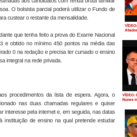
estinadas aos candidatos com renda bruta familiar
soa. O bolsista parcial poderá utilizar o Fundo de
ara custear o restante da mensalidade.
VÍDEO:
Aliado
udante que tenha feito a prova do Exame Nacional
3 e obtido no mínimo 450 pontos na média das
irado 0 na redação e precisa ter cursado o ensino
a integral na rede privada.
os procedimentos da lista de espera. Agora, o
VÍDEO: 
Nunes t
ecionado nas duas chamadas regulares e quiser
tar interesse pela internet e, em seguida, nas datas
à instituição de ensino na qual pretende estudar