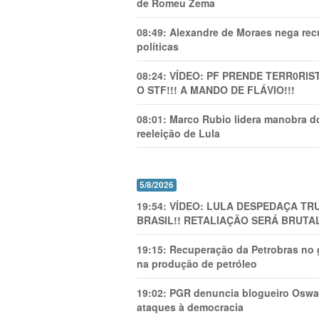
de Romeu Zema
08:49:
Alexandre de Moraes nega recu
políticas
08:24:
VÍDEO: PF PRENDE TERR0RlS
O STF!!! A MANDO DE FLÁVIO!!!
08:01:
Marco Rubio lidera manobra do
reeleição de Lula
5/8/2026
19:54:
VÍDEO: LULA DESPEDAÇA TRU
BRASIL!! RETALIAÇÃO SERÁ BRUTAL
19:15:
Recuperação da Petrobras no g
na produção de petróleo
19:02:
PGR denuncia blogueiro Oswal
ataques à democracia