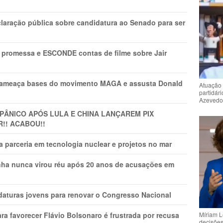
laração pública sobre candidatura ao Senado para ser
promessa e ESCONDE contas de filme sobre Jair
 ameaça bases do movimento MAGA e assusta Donald
Atuação 
partidár
Azeved
 PÂNlCO APÓS LULA E CHINA LANÇAREM PIX
R!! ACABOU!!
 parceria em tecnologia nuclear e projetos no mar
nha nunca virou réu após 20 anos de acusações em
daturas jovens para renovar o Congresso Nacional
ra favorecer Flávio Bolsonaro é frustrada por recusa
Míriam L
decisõe