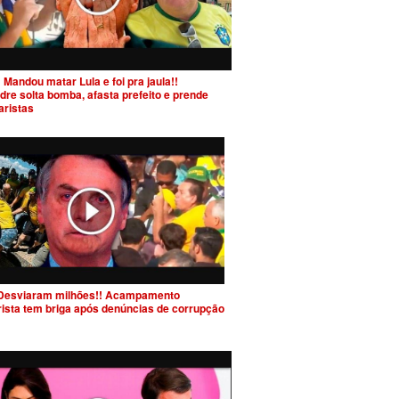
 Mandou matar Lula e foi pra jaula!!
dre solta bomba, afasta prefeito e prende
aristas
Desviaram milhões!! Acampamento
rista tem briga após denúncias de corrupção