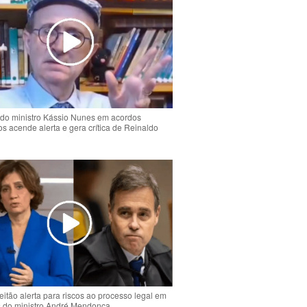
do ministro Kássio Nunes em acordos
ios acende alerta e gera crítica de Reinaldo
o
eitão alerta para riscos ao processo legal em
s do ministro André Mendonça