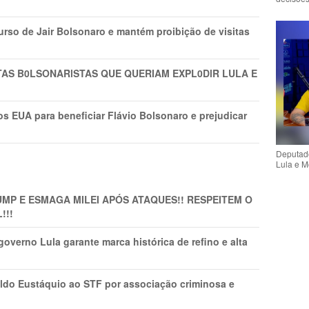
rso de Jair Bolsonaro e mantém proibição de visitas
TAS B0LSONARlSTAS QUE QUERIAM EXPL0DlR LULA E
s EUA para beneficiar Flávio Bolsonaro e prejudicar
Deputado
Lula e M
MP E ESMAGA MILEI APÓS ATAQUES!! RESPEITEM O
!!!
overno Lula garante marca histórica de refino e alta
do Eustáquio ao STF por associação criminosa e