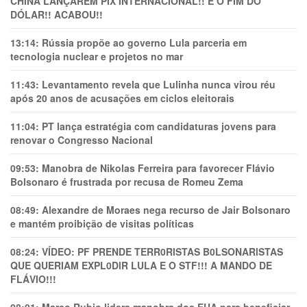
CHINA LANÇAREM PIX INTERNACIONAL!! É O FIM DO
DÓLAR!! ACABOU!!
13:14:
Rússia propõe ao governo Lula parceria em
tecnologia nuclear e projetos no mar
11:43:
Levantamento revela que Lulinha nunca virou réu
após 20 anos de acusações em ciclos eleitorais
11:04:
PT lança estratégia com candidaturas jovens para
renovar o Congresso Nacional
09:53:
Manobra de Nikolas Ferreira para favorecer Flávio
Bolsonaro é frustrada por recusa de Romeu Zema
08:49:
Alexandre de Moraes nega recurso de Jair Bolsonaro
e mantém proibição de visitas políticas
08:24:
VÍDEO: PF PRENDE TERR0RlSTAS B0LSONARlSTAS
QUE QUERIAM EXPL0DlR LULA E O STF!!! A MANDO DE
FLÁVIO!!!