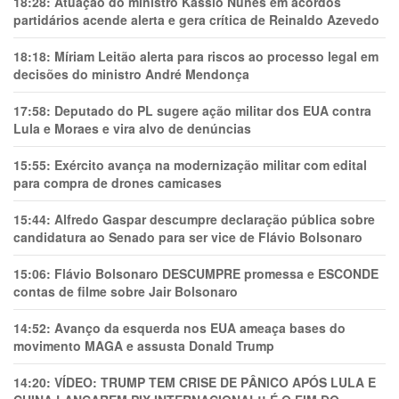
18:28:
Atuação do ministro Kássio Nunes em acordos
partidários acende alerta e gera crítica de Reinaldo Azevedo
18:18:
Míriam Leitão alerta para riscos ao processo legal em
decisões do ministro André Mendonça
17:58:
Deputado do PL sugere ação militar dos EUA contra
Lula e Moraes e vira alvo de denúncias
15:55:
Exército avança na modernização militar com edital
para compra de drones camicases
15:44:
Alfredo Gaspar descumpre declaração pública sobre
candidatura ao Senado para ser vice de Flávio Bolsonaro
15:06:
Flávio Bolsonaro DESCUMPRE promessa e ESCONDE
contas de filme sobre Jair Bolsonaro
14:52:
Avanço da esquerda nos EUA ameaça bases do
movimento MAGA e assusta Donald Trump
14:20:
VÍDEO: TRUMP TEM CRlSE DE PÂNlCO APÓS LULA E