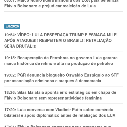
08:01:
Marco Rubio lidera manobra dos EUA para beneficiar
Flávio Bolsonaro e prejudicar reeleição de Lula
5/8/2026
19:54:
VÍDEO: LULA DESPEDAÇA TRUMP E ESMAGA MILEI
APÓS ATAQUES!! RESPEITEM O BRASIL!! RETALIAÇÃO
SERÁ BRUTAL!!!
19:15:
Recuperação da Petrobras no governo Lula garante
marca histórica de refino e alta na produção de petróleo
19:02:
PGR denuncia blogueiro Oswaldo Eustáquio ao STF
por associação criminosa e ataques à democracia
18:26:
Silas Malafaia aponta erro estratégico em chapa de
Flávio Bolsonaro sem representatividade feminina
17:20:
Lula conversa com Vladimir Putin sobre comércio
bilateral e apoio diplomático antes de retaliação dos EUA
17:01:
Flávio Bolsonaro apresenta nove propostas que