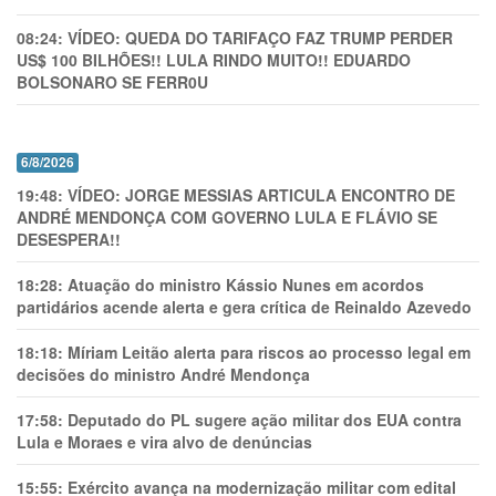
08:24:
VÍDEO: QUEDA DO TARIFAÇO FAZ TRUMP PERDER
US$ 100 BILHÕES!! LULA RINDO MUITO!! EDUARDO
BOLSONARO SE FERR0U
6/8/2026
19:48:
VÍDEO: JORGE MESSIAS ARTICULA ENCONTRO DE
ANDRÉ MENDONÇA COM GOVERNO LULA E FLÁVIO SE
DESESPERA!!
18:28:
Atuação do ministro Kássio Nunes em acordos
partidários acende alerta e gera crítica de Reinaldo Azevedo
18:18:
Míriam Leitão alerta para riscos ao processo legal em
decisões do ministro André Mendonça
17:58:
Deputado do PL sugere ação militar dos EUA contra
Lula e Moraes e vira alvo de denúncias
15:55:
Exército avança na modernização militar com edital