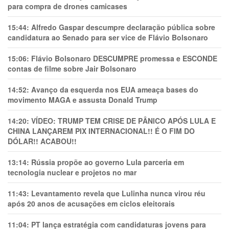
para compra de drones camicases
15:44:
Alfredo Gaspar descumpre declaração pública sobre
candidatura ao Senado para ser vice de Flávio Bolsonaro
15:06:
Flávio Bolsonaro DESCUMPRE promessa e ESCONDE
contas de filme sobre Jair Bolsonaro
14:52:
Avanço da esquerda nos EUA ameaça bases do
movimento MAGA e assusta Donald Trump
14:20:
VÍDEO: TRUMP TEM CRlSE DE PÂNlCO APÓS LULA E
CHINA LANÇAREM PIX INTERNACIONAL!! É O FIM DO
DÓLAR!! ACABOU!!
13:14:
Rússia propõe ao governo Lula parceria em
tecnologia nuclear e projetos no mar
11:43:
Levantamento revela que Lulinha nunca virou réu
após 20 anos de acusações em ciclos eleitorais
11:04:
PT lança estratégia com candidaturas jovens para