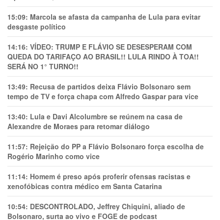
15:09:
Marcola se afasta da campanha de Lula para evitar
desgaste político
14:16:
VÍDEO: TRUMP E FLÁVIO SE DESESPERAM COM
QUEDA DO TARIFAÇO AO BRASIL!! LULA RINDO À TOA!!
SERÁ NO 1° TURNO!!
13:49:
Recusa de partidos deixa Flávio Bolsonaro sem
tempo de TV e força chapa com Alfredo Gaspar para vice
13:40:
Lula e Davi Alcolumbre se reúnem na casa de
Alexandre de Moraes para retomar diálogo
11:57:
Rejeição do PP a Flávio Bolsonaro força escolha de
Rogério Marinho como vice
11:14:
Homem é preso após proferir ofensas racistas e
xenofóbicas contra médico em Santa Catarina
10:54:
DESCONTROLADO, Jeffrey Chiquini, aliado de
Bolsonaro, surta ao vivo e FOGE de podcast