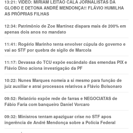
13:21:
VÍDEO: MIRIAM LEITÃO CALA JORNALISTAS DA
GLOBO E DETONA ANDRÉ MENDONÇA!! FLÁVIO HUMILHA
AS PRÓPRIAS FILHAS
12:34:
Patrimônio de Zoe Martínez dispara mais de 200% em
apenas dois anos no mandato
11:41:
Rogério Marinho tenta envolver cúpula do governo e
vai ao STF por quebra de sigilo de Marcola
11:17:
Devassa do TCU expõe escândalo das emendas PIX e
Flávio Dino aciona investigação da PF
10:22:
Nunes Marques nomeia a si mesmo para função de
juiz auxiliar e atrai processos relativos a Flávio Bolsonaro
09:52:
Relatório expõe rede de farras e NEGOCIATAS de
Fábio Faria com banqueiro Daniel Vorcaro
09:32:
Ministros tentam apaziguar crise no STF apos
ingerência de André Mendonça sobre a Polícia Federal