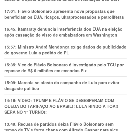
17:01:
Flávio Bolsonaro apresenta nove propostas que
beneficiam os EUA, ricaços, ultraprocessados e petrolíferas
16:45:
Itamaraty denuncia interferência dos EUA na eleição
após cassação de visto de embaixadora em Washington
15:57:
Ministro André Mendonça exige dados de publicidade
do governo Lula a pedido do PL
15:35:
Vice de Flávio Bolsonaro é investigado pelo TCU por
repasse de R$ 6 milhões em emendas Pix
15:09:
Marcola se afasta da campanha de Lula para evitar
desgaste político
14:16:
VÍDEO: TRUMP E FLÁVIO SE DESESPERAM COM
QUEDA DO TARIFAÇO AO BRASIL!! LULA RINDO À TOA!!
SERÁ NO 1° TURNO!!
13:49:
Recusa de partidos deixa Flávio Bolsonaro sem
tempo de TV e força chapa com Alfredo Gaspar para vice