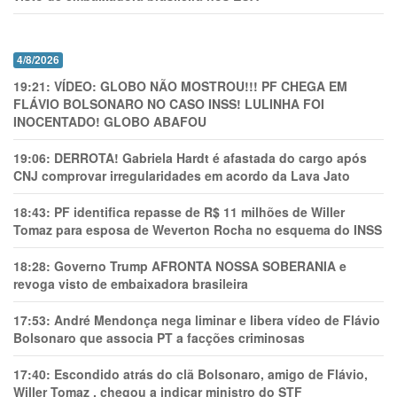
4/8/2026
19:21:
VÍDEO: GLOBO NÃO MOSTROU!!! PF CHEGA EM
FLÁVIO BOLSONARO NO CASO INSS! LULINHA FOI
INOCENTADO! GLOBO ABAFOU
19:06:
DERROTA! Gabriela Hardt é afastada do cargo após
CNJ comprovar irregularidades em acordo da Lava Jato
18:43:
PF identifica repasse de R$ 11 milhões de Willer
Tomaz para esposa de Weverton Rocha no esquema do INSS
18:28:
Governo Trump AFRONTA NOSSA SOBERANIA e
revoga visto de embaixadora brasileira
17:53:
André Mendonça nega liminar e libera vídeo de Flávio
Bolsonaro que associa PT a facções criminosas
17:40:
Escondido atrás do clã Bolsonaro, amigo de Flávio,
Willer Tomaz , chegou a indicar ministro do STF