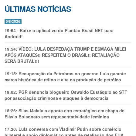
ÚLTIMAS NOTÍCIAS
5/8/2026
19:54
-
Baixe o aplicativo do Plantão Brasil.NET para
Android!
19:54:
VÍDEO: LULA DESPEDAÇA TRUMP E ESMAGA MILEI
APÓS ATAQUES!! RESPEITEM O BRASIL!! RETALIAÇÃO
SERÁ BRUTAL!!!
19:15:
Recuperação da Petrobras no governo Lula garante
marca histórica de refino e alta na produção de petróleo
19:02:
PGR denuncia blogueiro Oswaldo Eustáquio ao STF
por associação criminosa e ataques à democracia
18:26:
Silas Malafaia aponta erro estratégico em chapa de
Flávio Bolsonaro sem representatividade feminina
17:20:
Lula conversa com Vladimir Putin sobre comércio
bilateral e apoio diplomático antes de retaliação dos EUA