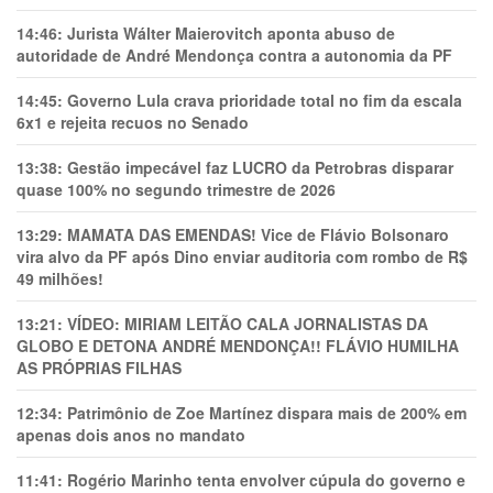
14:46:
Jurista Wálter Maierovitch aponta abuso de
autoridade de André Mendonça contra a autonomia da PF
14:45:
Governo Lula crava prioridade total no fim da escala
6x1 e rejeita recuos no Senado
13:38:
Gestão impecável faz LUCRO da Petrobras disparar
quase 100% no segundo trimestre de 2026
13:29:
MAMATA DAS EMENDAS! Vice de Flávio Bolsonaro
vira alvo da PF após Dino enviar auditoria com rombo de R$
49 milhões!
13:21:
VÍDEO: MIRIAM LEITÃO CALA JORNALISTAS DA
GLOBO E DETONA ANDRÉ MENDONÇA!! FLÁVIO HUMILHA
AS PRÓPRIAS FILHAS
12:34:
Patrimônio de Zoe Martínez dispara mais de 200% em
apenas dois anos no mandato
11:41:
Rogério Marinho tenta envolver cúpula do governo e