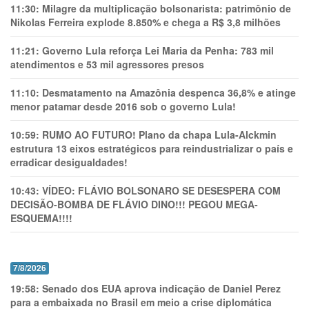
11:30:
Milagre da multiplicação bolsonarista: patrimônio de
Nikolas Ferreira explode 8.850% e chega a R$ 3,8 milhões
11:21:
Governo Lula reforça Lei Maria da Penha: 783 mil
atendimentos e 53 mil agressores presos
11:10:
Desmatamento na Amazônia despenca 36,8% e atinge
menor patamar desde 2016 sob o governo Lula!
10:59:
RUMO AO FUTURO! Plano da chapa Lula-Alckmin
estrutura 13 eixos estratégicos para reindustrializar o país e
erradicar desigualdades!
10:43:
VÍDEO: FLÁVIO BOLSONARO SE DESESPERA COM
DECISÃO-BOMBA DE FLÁVIO DINO!!! PEGOU MEGA-
ESQUEMA!!!!
7/8/2026
19:58:
Senado dos EUA aprova indicação de Daniel Perez
para a embaixada no Brasil em meio a crise diplomática