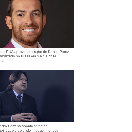
dos EUA aprova indicação de Daniel Perez
mbaixada no Brasil em meio a crise
ica
Pedro Serrano aponta crime de
abilidade e defende impeachment se