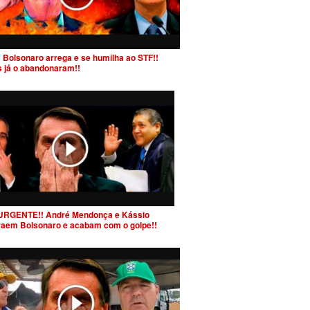
 Bolsonaro arrega e se humilha ao STF!!
s já o abandonaram!!
URGENTE!! André Mendonça e Kássio
raem Bolsonaro e acabam com o golpe!!