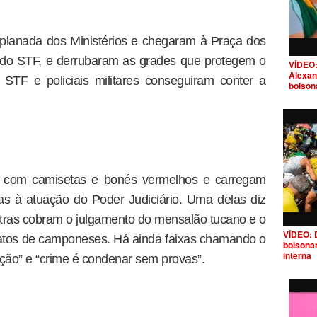
planada dos Ministérios e chegaram à Praça dos
o do STF, e derrubaram as grades que protegem o
VÍDEO:
Alexan
 STF e policiais militares conseguiram conter a
bolson
os com camisetas e bonés vermelhos e carregam
cas à atuação do Poder Judiciário. Uma delas diz
tras cobram o julgamento do mensalão tucano e o
VÍDEO: 
atos de camponeses. Há ainda faixas chamando o
bolsona
interna
ção” e “crime é condenar sem provas”.