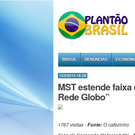
BRASIL
DENÚNCIAS
ECONOMI
12/2/2014 18:28
MST estende faixa 
Rede Globo”
1767 visitas -
Fonte:
O cafezinho