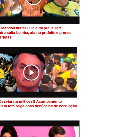
 Mandou matar Lula e foi pra jaula!!
dre solta bomba, afasta prefeito e prende
aristas
Desviaram milhões!! Acampamento
rista tem briga após denúncias de corrupção