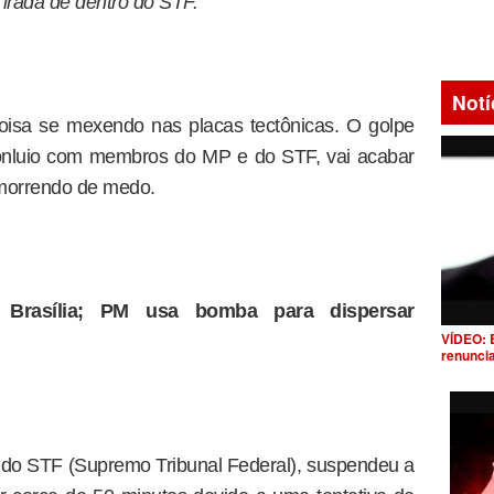
irada de dentro do STF.
Notí
oisa se mexendo nas placas tectônicas. O golpe
 conluio com membros do MP e do STF, vai acabar
o morrendo de medo.
Brasília; PM usa bomba para dispersar
VÍDEO: 
renunci
 do STF (Supremo Tribunal Federal), suspendeu a