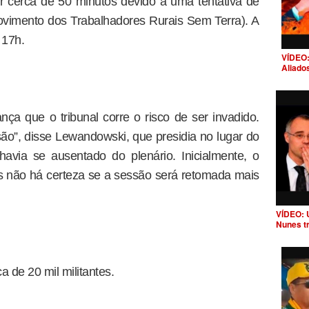
or cerca de 50 minutos devido a uma tentativa de
ovimento dos Trabalhadores Rurais Sem Terra). A
 17h.
VÍDEO:
Aliado
nça que o tribunal corre o risco de ser invadido.
ão”, disse Lewandowski, que presidia no lugar do
avia se ausentado do plenário. Inicialmente, o
as não há certeza se a sessão será retomada mais
VÍDEO: 
Nunes t
a de 20 mil militantes.