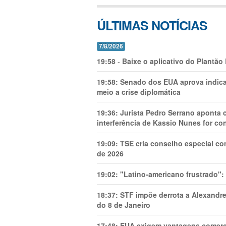
ÚLTIMAS NOTÍCIAS
7/8/2026
19:58
-
Baixe o aplicativo do Plantão
19:58:
Senado dos EUA aprova indica
meio a crise diplomática
19:36:
Jurista Pedro Serrano aponta
interferência de Kassio Nunes for co
19:09:
TSE cria conselho especial co
de 2026
19:02:
"Latino-americano frustrado":
18:37:
STF impõe derrota a Alexandre
do 8 de Janeiro
17:48:
EUA exigem vantagens comercia