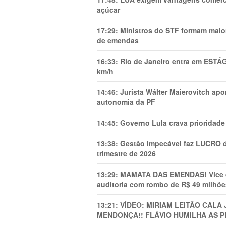
açúcar
17:29:
Ministros do STF formam maio
de emendas
16:33:
Rio de Janeiro entra em ESTÁ
km/h
14:46:
Jurista Wálter Maierovitch ap
autonomia da PF
14:45:
Governo Lula crava prioridade 
13:38:
Gestão impecável faz LUCRO d
trimestre de 2026
13:29:
MAMATA DAS EMENDAS! Vice de 
auditoria com rombo de R$ 49 milhõe
13:21:
VÍDEO: MIRIAM LEITÃO CAL
MENDONÇA!! FLÁVIO HUMILHA AS P