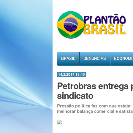
BRASIL
DENÚNCIAS
ECONOMI
14/2/2014 19:45
Petrobras entrega 
sindicato
Pressão política faz com que estata
melhorar balança comercial e satisf