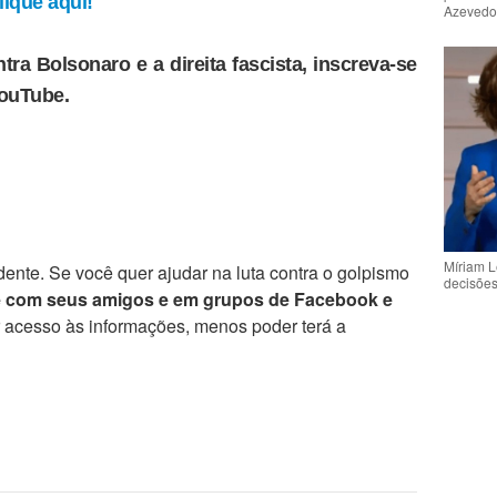
ique aqui!
Azeved
tra Bolsonaro e a direita fascista, inscreva-se
YouTube.
Míriam L
ente. Se você quer ajudar na luta contra o golpismo
decisõe
e com seus amigos e em grupos de Facebook e
r acesso às informações, menos poder terá a