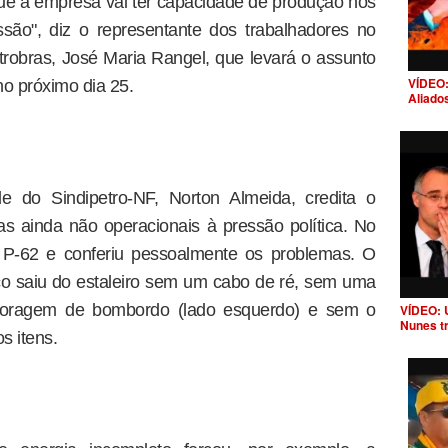
que a empresa vai ter capacidade de produção nos
são", diz o representante dos trabalhadores no
robras, José Maria Rangel, que levará o assunto
VÍDEO:
no próximo dia 25.
Aliado
e do Sindipetro-NF, Norton Almeida, credita o
s ainda não operacionais à pressão política. No
 P-62 e conferiu pessoalmente os problemas. O
ico saiu do estaleiro sem um cabo de ré, sem uma
coragem de bombordo (lado esquerdo) e sem o
VÍDEO: 
Nunes t
os itens.