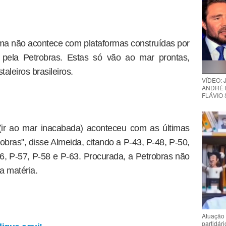
ma não acontece com plataformas construídas por
) pela Petrobras. Estas só vão ao mar prontas,
leiros brasileiros.
VÍDEO:
ANDRÉ 
FLÁVIO
(ir ao mar inacabada) aconteceu com as últimas
obras", disse Almeida, citando a P-43, P-48, P-50,
56, P-57, P-58 e P-63. Procurada, a Petrobras não
a matéria.
Atuação 
partidár