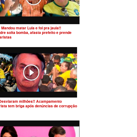
 Mandou matar Lula e foi pra jaula!!
dre solta bomba, afasta prefeito e prende
aristas
Desviaram milhões!! Acampamento
rista tem briga após denúncias de corrupção