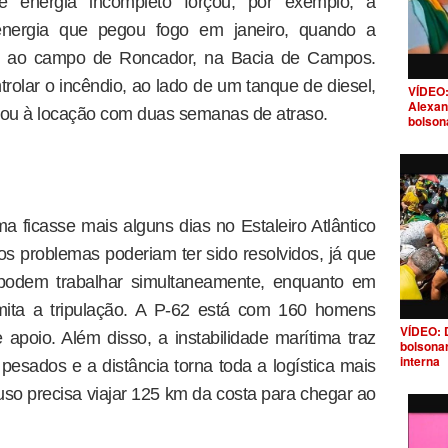
nergia incompleto forçou, por exemplo, a
energia que pegou fogo em janeiro, quando a
o ao campo de Roncador, na Bacia de Campos.
rolar o incêndio, ao lado de um tanque de diesel,
VÍDEO:
Alexan
ou à locação com duas semanas de atraso.
bolson
ma ficasse mais alguns dias no Estaleiro Atlântico
 problemas poderiam ter sido resolvidos, já que
 podem trabalhar simultaneamente, enquanto em
limita a tripulação. A P-62 está com 160 homens
VÍDEO: 
poio. Além disso, a instabilidade marítima traz
bolsona
interna
pesados e a distância torna toda a logística mais
fuso precisa viajar 125 km da costa para chegar ao