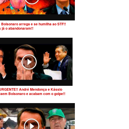
 Bolsonaro arrega e se humilha ao STF!!
s já o abandonaram!!
URGENTE!! André Mendonça e Kássio
raem Bolsonaro e acabam com o golpe!!