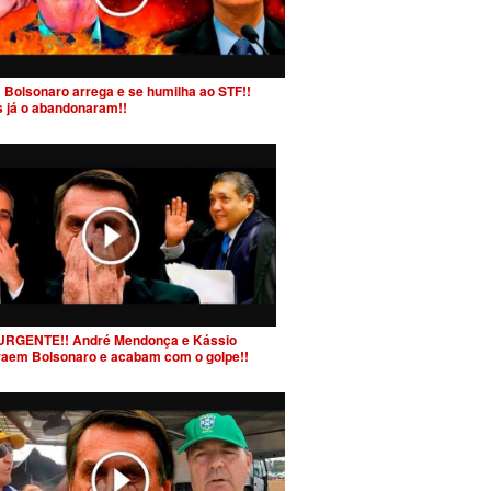
 Bolsonaro arrega e se humilha ao STF!!
s já o abandonaram!!
URGENTE!! André Mendonça e Kássio
raem Bolsonaro e acabam com o golpe!!