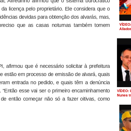
al, Alfredinho afirmou que o sistema burocrático
 da licença pelo proprietário. Ele considera que o
idências devidas para obtenção dos alvarás, mas,
VÍDEO:
preciso que as casas noturnas também tomem
Aliado
 afirmou que é necessário solicitar à prefeitura
e estão em processo de emissão de alvará, quais
eram entrada no pedido, e quais têm a denúncia
o. “Então esse vai ser o primeiro encaminhamento
VÍDEO: 
Nunes t
 de então começar não só a fazer oitivas, como