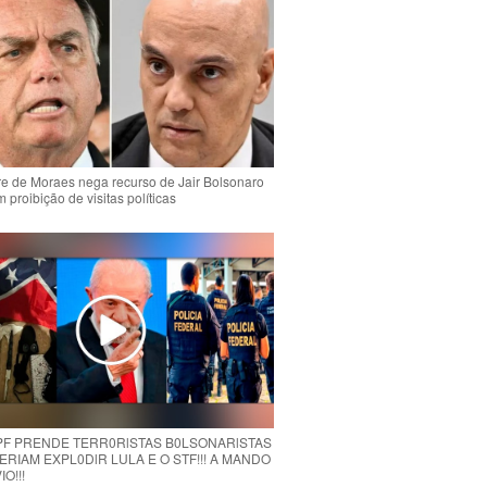
e de Moraes nega recurso de Jair Bolsonaro
 proibição de visitas políticas
 PF PRENDE TERR0RlSTAS B0LSONARlSTAS
RIAM EXPL0DlR LULA E O STF!!! A MANDO
O!!!