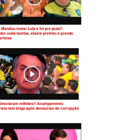
 Mandou matar Lula e foi pra jaula!!
dre solta bomba, afasta prefeito e prende
aristas
Desviaram milhões!! Acampamento
rista tem briga após denúncias de corrupção