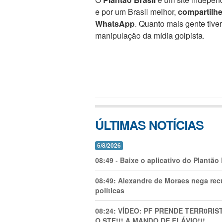
e por um Brasil melhor,
compartilh
WhatsApp
. Quanto mais gente tive
manipulação da mídia golpista.
ÚLTIMAS NOTÍCIAS
6/8/2026
08:49
-
Baixe o aplicativo do Plantão
08:49:
Alexandre de Moraes nega recu
políticas
08:24:
VÍDEO: PF PRENDE TERR0RlS
O STF!!! A MANDO DE FLÁVIO!!!