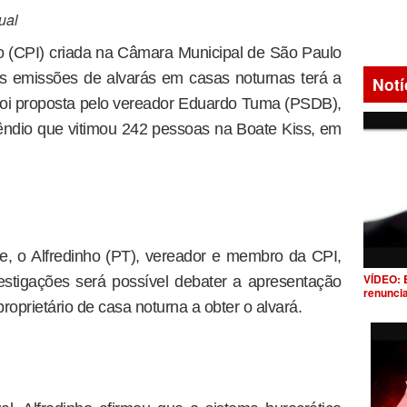
ual
o (CPI) criada na Câmara Municipal de São Paulo
nas emissões de alvarás em casas noturnas terá a
Notí
I foi proposta pelo vereador Eduardo Tuma (PSDB),
êndio que vitimou 242 pessoas na Boate Kiss, em
e, o Alfredinho (PT), vereador e membro da CPI,
VÍDEO: 
estigações será possível debater a apresentação
renunci
 proprietário de casa noturna a obter o alvará.