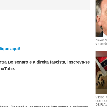
Alexandr
e mantém
ique aqui!
tra Bolsonaro e a direita fascista, inscreva-se
YouTube.
VÍDEO:
QUE QUE
DE FLÁVI
ente. Se você quer ajudar na luta contra o golpismo