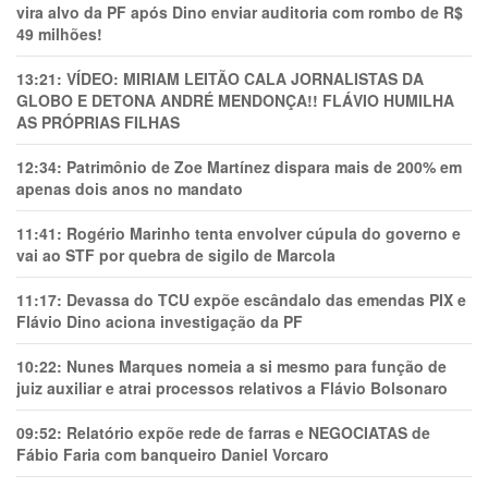
vira alvo da PF após Dino enviar auditoria com rombo de R$
49 milhões!
13:21:
VÍDEO: MIRIAM LEITÃO CALA JORNALISTAS DA
GLOBO E DETONA ANDRÉ MENDONÇA!! FLÁVIO HUMILHA
AS PRÓPRIAS FILHAS
12:34:
Patrimônio de Zoe Martínez dispara mais de 200% em
apenas dois anos no mandato
11:41:
Rogério Marinho tenta envolver cúpula do governo e
vai ao STF por quebra de sigilo de Marcola
11:17:
Devassa do TCU expõe escândalo das emendas PIX e
Flávio Dino aciona investigação da PF
10:22:
Nunes Marques nomeia a si mesmo para função de
juiz auxiliar e atrai processos relativos a Flávio Bolsonaro
09:52:
Relatório expõe rede de farras e NEGOCIATAS de
Fábio Faria com banqueiro Daniel Vorcaro