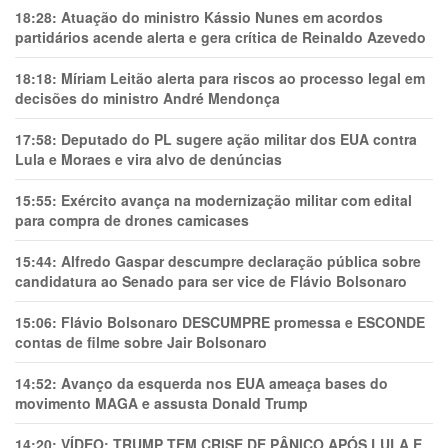
18:28:
Atuação do ministro Kássio Nunes em acordos
partidários acende alerta e gera crítica de Reinaldo Azevedo
18:18:
Míriam Leitão alerta para riscos ao processo legal em
decisões do ministro André Mendonça
17:58:
Deputado do PL sugere ação militar dos EUA contra
Lula e Moraes e vira alvo de denúncias
15:55:
Exército avança na modernização militar com edital
para compra de drones camicases
15:44:
Alfredo Gaspar descumpre declaração pública sobre
candidatura ao Senado para ser vice de Flávio Bolsonaro
15:06:
Flávio Bolsonaro DESCUMPRE promessa e ESCONDE
contas de filme sobre Jair Bolsonaro
14:52:
Avanço da esquerda nos EUA ameaça bases do
movimento MAGA e assusta Donald Trump
14:20:
VÍDEO: TRUMP TEM CRlSE DE PÂNlCO APÓS LULA E