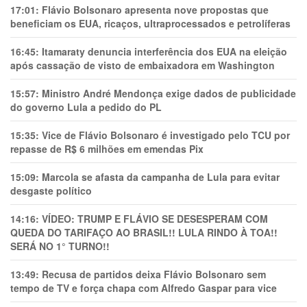
17:01:
Flávio Bolsonaro apresenta nove propostas que
beneficiam os EUA, ricaços, ultraprocessados e petrolíferas
16:45:
Itamaraty denuncia interferência dos EUA na eleição
após cassação de visto de embaixadora em Washington
15:57:
Ministro André Mendonça exige dados de publicidade
do governo Lula a pedido do PL
15:35:
Vice de Flávio Bolsonaro é investigado pelo TCU por
repasse de R$ 6 milhões em emendas Pix
15:09:
Marcola se afasta da campanha de Lula para evitar
desgaste político
14:16:
VÍDEO: TRUMP E FLÁVIO SE DESESPERAM COM
QUEDA DO TARIFAÇO AO BRASIL!! LULA RINDO À TOA!!
SERÁ NO 1° TURNO!!
13:49:
Recusa de partidos deixa Flávio Bolsonaro sem
tempo de TV e força chapa com Alfredo Gaspar para vice