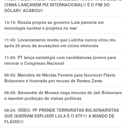
CHINA LANÇAREM PIX INTERNACIONAL!! É O FIM DO
DÓLAR!! ACABOU!!
13:14:
Rússia propõe ao governo Lula parceria em
tecnologia nuclear e projetos no mar
11:43:
Levantamento revela que Lulinha nunca virou réu
após 20 anos de acusações em ciclos eleitorais
11:04:
PT lança estratégia com candidaturas jovens para
renovar o Congresso Nacional
09:53:
Manobra de Nikolas Ferreira para favorecer Flávio
Bolsonaro é frustrada por recusa de Romeu Zema
08:49:
Alexandre de Moraes nega recurso de Jair Bolsonaro
e mantém proibição de visitas políticas
08:24:
VÍDEO: PF PRENDE TERR0RlSTAS B0LSONARlSTAS
QUE QUERIAM EXPL0DlR LULA E O STF!!! A MANDO DE
FLÁVIO!!!