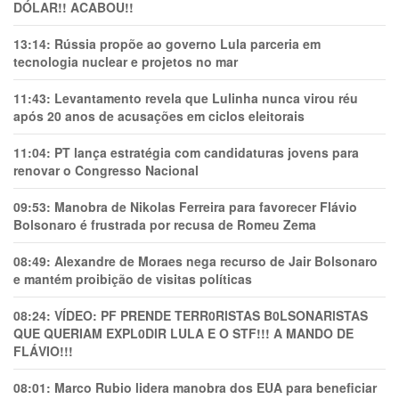
DÓLAR!! ACABOU!!
13:14:
Rússia propõe ao governo Lula parceria em
tecnologia nuclear e projetos no mar
11:43:
Levantamento revela que Lulinha nunca virou réu
após 20 anos de acusações em ciclos eleitorais
11:04:
PT lança estratégia com candidaturas jovens para
renovar o Congresso Nacional
09:53:
Manobra de Nikolas Ferreira para favorecer Flávio
Bolsonaro é frustrada por recusa de Romeu Zema
08:49:
Alexandre de Moraes nega recurso de Jair Bolsonaro
e mantém proibição de visitas políticas
08:24:
VÍDEO: PF PRENDE TERR0RlSTAS B0LSONARlSTAS
QUE QUERIAM EXPL0DlR LULA E O STF!!! A MANDO DE
FLÁVIO!!!
08:01:
Marco Rubio lidera manobra dos EUA para beneficiar