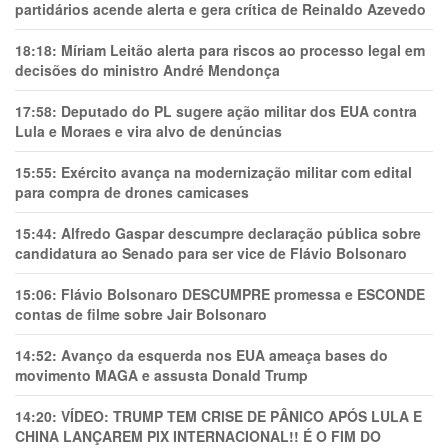
partidários acende alerta e gera crítica de Reinaldo Azevedo
18:18:
Míriam Leitão alerta para riscos ao processo legal em
decisões do ministro André Mendonça
17:58:
Deputado do PL sugere ação militar dos EUA contra
Lula e Moraes e vira alvo de denúncias
15:55:
Exército avança na modernização militar com edital
para compra de drones camicases
15:44:
Alfredo Gaspar descumpre declaração pública sobre
candidatura ao Senado para ser vice de Flávio Bolsonaro
15:06:
Flávio Bolsonaro DESCUMPRE promessa e ESCONDE
contas de filme sobre Jair Bolsonaro
14:52:
Avanço da esquerda nos EUA ameaça bases do
movimento MAGA e assusta Donald Trump
14:20:
VÍDEO: TRUMP TEM CRlSE DE PÂNlCO APÓS LULA E
CHINA LANÇAREM PIX INTERNACIONAL!! É O FIM DO