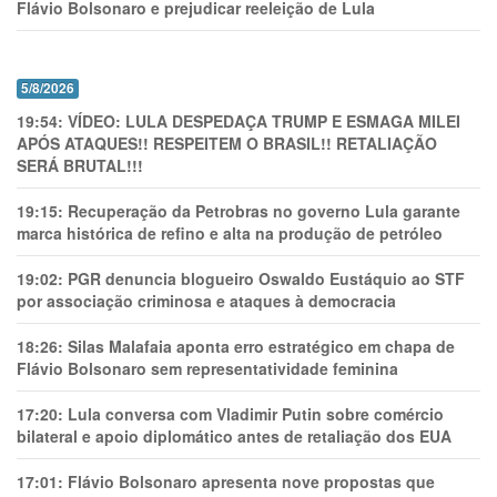
Flávio Bolsonaro e prejudicar reeleição de Lula
5/8/2026
19:54:
VÍDEO: LULA DESPEDAÇA TRUMP E ESMAGA MILEI
APÓS ATAQUES!! RESPEITEM O BRASIL!! RETALIAÇÃO
SERÁ BRUTAL!!!
19:15:
Recuperação da Petrobras no governo Lula garante
marca histórica de refino e alta na produção de petróleo
19:02:
PGR denuncia blogueiro Oswaldo Eustáquio ao STF
por associação criminosa e ataques à democracia
18:26:
Silas Malafaia aponta erro estratégico em chapa de
Flávio Bolsonaro sem representatividade feminina
17:20:
Lula conversa com Vladimir Putin sobre comércio
bilateral e apoio diplomático antes de retaliação dos EUA
17:01:
Flávio Bolsonaro apresenta nove propostas que