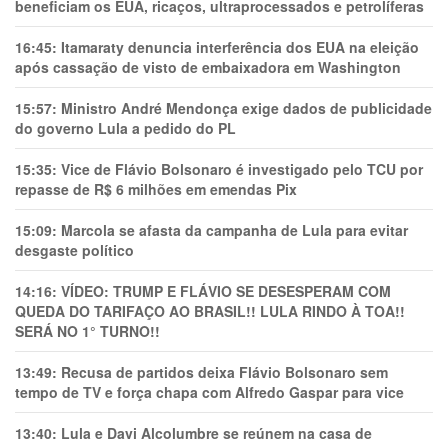
beneficiam os EUA, ricaços, ultraprocessados e petrolíferas
16:45:
Itamaraty denuncia interferência dos EUA na eleição
após cassação de visto de embaixadora em Washington
15:57:
Ministro André Mendonça exige dados de publicidade
do governo Lula a pedido do PL
15:35:
Vice de Flávio Bolsonaro é investigado pelo TCU por
repasse de R$ 6 milhões em emendas Pix
15:09:
Marcola se afasta da campanha de Lula para evitar
desgaste político
14:16:
VÍDEO: TRUMP E FLÁVIO SE DESESPERAM COM
QUEDA DO TARIFAÇO AO BRASIL!! LULA RINDO À TOA!!
SERÁ NO 1° TURNO!!
13:49:
Recusa de partidos deixa Flávio Bolsonaro sem
tempo de TV e força chapa com Alfredo Gaspar para vice
13:40:
Lula e Davi Alcolumbre se reúnem na casa de