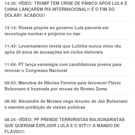
14:20:
VÍDEO: TRUMP TEM CRlSE DE PÂNlCO APÓS LULA E
CHINA LANÇAREM PIX INTERNACIONAL!! É O FIM DO
DÓLAR!! ACABOU!!
13:14:
Rússia propõe ao governo Lula parceria em
tecnologia nuclear e projetos no mar
11:43:
Levantamento revela que Lulinha nunca virou réu
após 20 anos de acusações em ciclos eleitorais
11:04:
PT lança estratégia com candidaturas jovens para
renovar o Congresso Nacional
09:53:
Manobra de Nikolas Ferreira para favorecer Flávio
Bolsonaro é frustrada por recusa de Romeu Zema
08:49:
Alexandre de Moraes nega recurso de Jair Bolsonaro
e mantém proibição de visitas políticas
08:24:
VÍDEO: PF PRENDE TERR0RlSTAS B0LSONARlSTAS
QUE QUERIAM EXPL0DlR LULA E O STF!!! A MANDO DE
FLÁVIO!!!