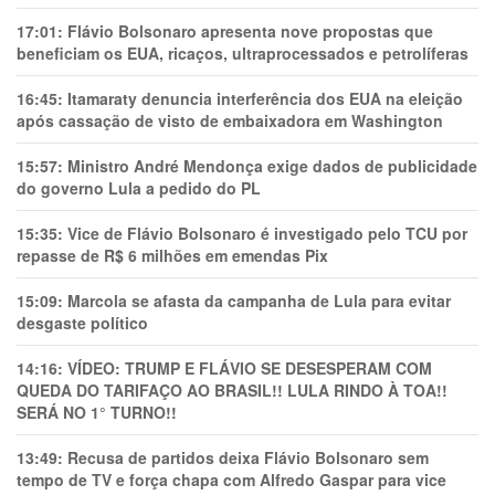
17:01:
Flávio Bolsonaro apresenta nove propostas que
beneficiam os EUA, ricaços, ultraprocessados e petrolíferas
16:45:
Itamaraty denuncia interferência dos EUA na eleição
após cassação de visto de embaixadora em Washington
15:57:
Ministro André Mendonça exige dados de publicidade
do governo Lula a pedido do PL
15:35:
Vice de Flávio Bolsonaro é investigado pelo TCU por
repasse de R$ 6 milhões em emendas Pix
15:09:
Marcola se afasta da campanha de Lula para evitar
desgaste político
14:16:
VÍDEO: TRUMP E FLÁVIO SE DESESPERAM COM
QUEDA DO TARIFAÇO AO BRASIL!! LULA RINDO À TOA!!
SERÁ NO 1° TURNO!!
13:49:
Recusa de partidos deixa Flávio Bolsonaro sem
tempo de TV e força chapa com Alfredo Gaspar para vice