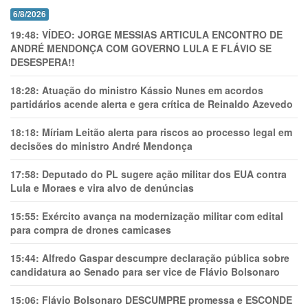
6/8/2026
19:48:
VÍDEO: JORGE MESSIAS ARTICULA ENCONTRO DE
ANDRÉ MENDONÇA COM GOVERNO LULA E FLÁVIO SE
DESESPERA!!
18:28:
Atuação do ministro Kássio Nunes em acordos
partidários acende alerta e gera crítica de Reinaldo Azevedo
18:18:
Míriam Leitão alerta para riscos ao processo legal em
decisões do ministro André Mendonça
17:58:
Deputado do PL sugere ação militar dos EUA contra
Lula e Moraes e vira alvo de denúncias
15:55:
Exército avança na modernização militar com edital
para compra de drones camicases
15:44:
Alfredo Gaspar descumpre declaração pública sobre
candidatura ao Senado para ser vice de Flávio Bolsonaro
15:06:
Flávio Bolsonaro DESCUMPRE promessa e ESCONDE