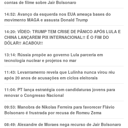
contas de filme sobre Jair Bolsonaro
14:52:
Avanço da esquerda nos EUA ameaça bases do
movimento MAGA e assusta Donald Trump
14:20:
VÍDEO: TRUMP TEM CRlSE DE PÂNlCO APÓS LULA E
CHINA LANÇAREM PIX INTERNACIONAL!! É O FIM DO
DÓLAR!! ACABOU!!
13:14:
Rússia propõe ao governo Lula parceria em
tecnologia nuclear e projetos no mar
11:43:
Levantamento revela que Lulinha nunca virou réu
após 20 anos de acusações em ciclos eleitorais
11:04:
PT lança estratégia com candidaturas jovens para
renovar o Congresso Nacional
09:53:
Manobra de Nikolas Ferreira para favorecer Flávio
Bolsonaro é frustrada por recusa de Romeu Zema
08:49:
Alexandre de Moraes nega recurso de Jair Bolsonaro