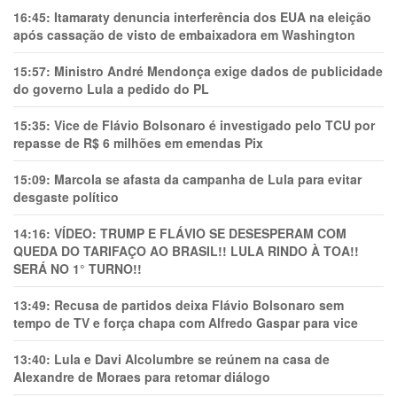
16:45:
Itamaraty denuncia interferência dos EUA na eleição
após cassação de visto de embaixadora em Washington
15:57:
Ministro André Mendonça exige dados de publicidade
do governo Lula a pedido do PL
15:35:
Vice de Flávio Bolsonaro é investigado pelo TCU por
repasse de R$ 6 milhões em emendas Pix
15:09:
Marcola se afasta da campanha de Lula para evitar
desgaste político
14:16:
VÍDEO: TRUMP E FLÁVIO SE DESESPERAM COM
QUEDA DO TARIFAÇO AO BRASIL!! LULA RINDO À TOA!!
SERÁ NO 1° TURNO!!
13:49:
Recusa de partidos deixa Flávio Bolsonaro sem
tempo de TV e força chapa com Alfredo Gaspar para vice
13:40:
Lula e Davi Alcolumbre se reúnem na casa de
Alexandre de Moraes para retomar diálogo