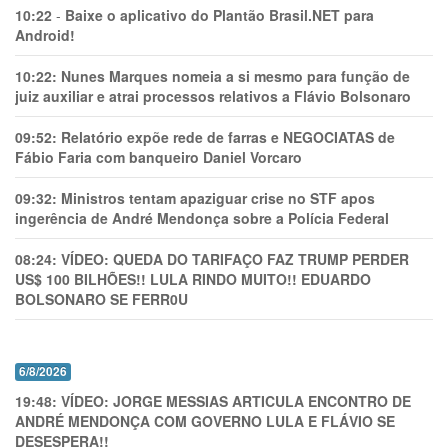
10:22
-
Baixe o aplicativo do Plantão Brasil.NET para
Android!
10:22:
Nunes Marques nomeia a si mesmo para função de
juiz auxiliar e atrai processos relativos a Flávio Bolsonaro
09:52:
Relatório expõe rede de farras e NEGOCIATAS de
Fábio Faria com banqueiro Daniel Vorcaro
09:32:
Ministros tentam apaziguar crise no STF apos
ingerência de André Mendonça sobre a Polícia Federal
08:24:
VÍDEO: QUEDA DO TARIFAÇO FAZ TRUMP PERDER
US$ 100 BILHÕES!! LULA RINDO MUITO!! EDUARDO
BOLSONARO SE FERR0U
6/8/2026
19:48:
VÍDEO: JORGE MESSIAS ARTICULA ENCONTRO DE
ANDRÉ MENDONÇA COM GOVERNO LULA E FLÁVIO SE
DESESPERA!!