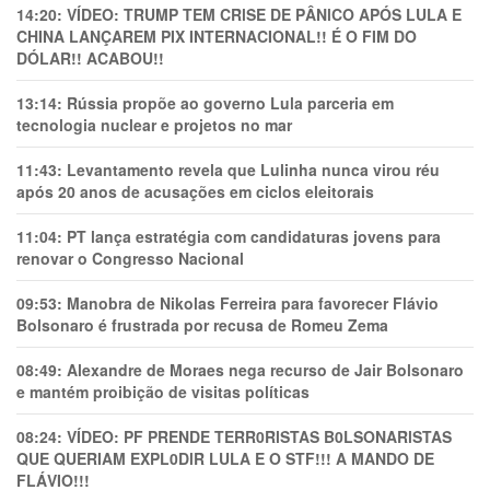
14:20:
VÍDEO: TRUMP TEM CRlSE DE PÂNlCO APÓS LULA E
CHINA LANÇAREM PIX INTERNACIONAL!! É O FIM DO
DÓLAR!! ACABOU!!
13:14:
Rússia propõe ao governo Lula parceria em
tecnologia nuclear e projetos no mar
11:43:
Levantamento revela que Lulinha nunca virou réu
após 20 anos de acusações em ciclos eleitorais
11:04:
PT lança estratégia com candidaturas jovens para
renovar o Congresso Nacional
09:53:
Manobra de Nikolas Ferreira para favorecer Flávio
Bolsonaro é frustrada por recusa de Romeu Zema
08:49:
Alexandre de Moraes nega recurso de Jair Bolsonaro
e mantém proibição de visitas políticas
08:24:
VÍDEO: PF PRENDE TERR0RlSTAS B0LSONARlSTAS
QUE QUERIAM EXPL0DlR LULA E O STF!!! A MANDO DE
FLÁVIO!!!