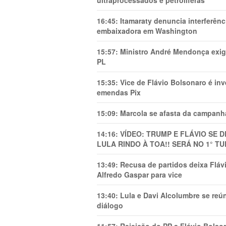
ultraprocessados e petrolíferas
16:45:
Itamaraty denuncia interferên
embaixadora em Washington
15:57:
Ministro André Mendonça exig
PL
15:35:
Vice de Flávio Bolsonaro é in
emendas Pix
15:09:
Marcola se afasta da campanha
14:16:
VÍDEO: TRUMP E FLÁVIO SE 
LULA RINDO À TOA!! SERÁ NO 1° TU
13:49:
Recusa de partidos deixa Flá
Alfredo Gaspar para vice
13:40:
Lula e Davi Alcolumbre se reú
diálogo