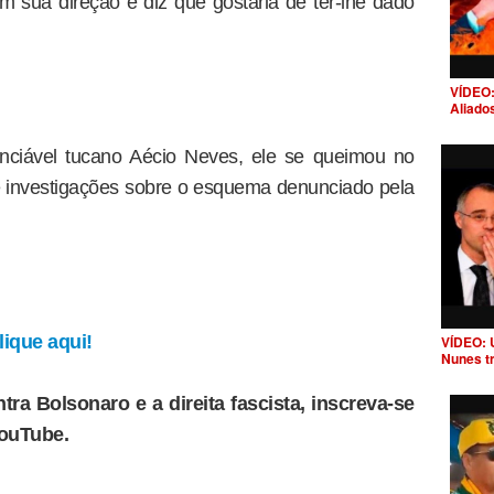
m sua direção e diz que gostaria de ter-lhe dado
VÍDEO:
Aliado
enciável tucano Aécio Neves, ele se queimou no
e investigações sobre o esquema denunciado pela
ique aqui!
VÍDEO: 
Nunes t
tra Bolsonaro e a direita fascista, inscreva-se
YouTube.