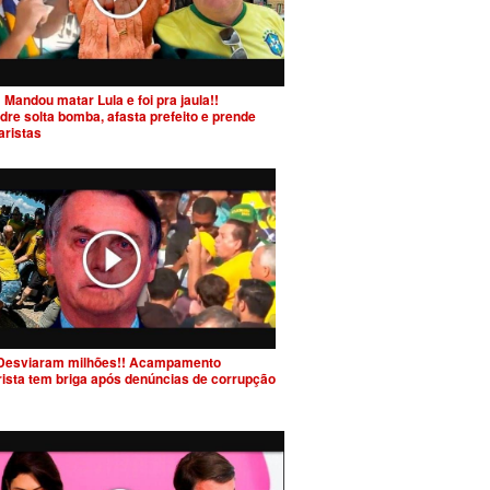
 Mandou matar Lula e foi pra jaula!!
dre solta bomba, afasta prefeito e prende
aristas
Desviaram milhões!! Acampamento
rista tem briga após denúncias de corrupção