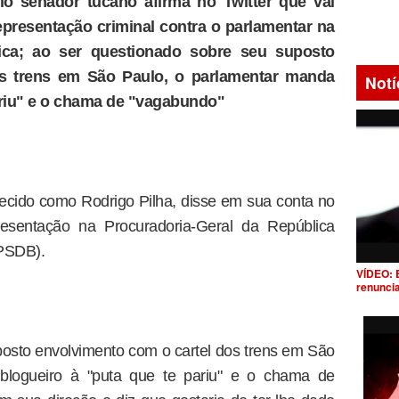
lo senador tucano afirma no Twitter que vai
representação criminal contra o parlamentar na
lica; ao ser questionado sobre seu suposto
os trens em São Paulo, o parlamentar manda
Notí
ariu" e o chama de "vagabundo"
ecido como Rodrigo Pilha, disse em sua conta no
resentação na Procuradoria-Geral da República
(PSDB).
VÍDEO: 
renunci
osto envolvimento com o cartel dos trens em São
blogueiro à "puta que te pariu" e o chama de