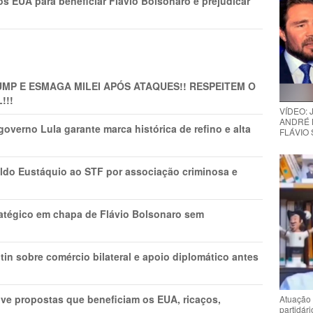
s EUA para beneficiar Flávio Bolsonaro e prejudicar
MP E ESMAGA MILEI APÓS ATAQUES!! RESPEITEM O
!!!
VÍDEO:
ANDRÉ 
overno Lula garante marca histórica de refino e alta
FLÁVIO
do Eustáquio ao STF por associação criminosa e
tratégico em chapa de Flávio Bolsonaro sem
in sobre comércio bilateral e apoio diplomático antes
ve propostas que beneficiam os EUA, ricaços,
Atuação 
partidár