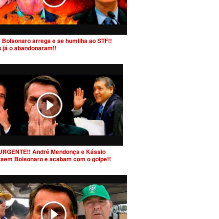
 Bolsonaro arrega e se humilha ao STF!!
s já o abandonaram!!
URGENTE!! André Mendonça e Kássio
raem Bolsonaro e acabam com o golpe!!