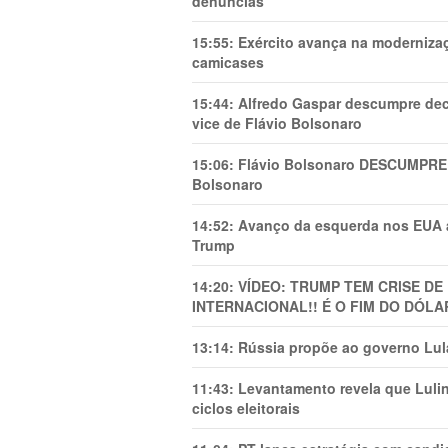
denúncias
15:55:
Exército avança na modernizaç
camicases
15:44:
Alfredo Gaspar descumpre dec
vice de Flávio Bolsonaro
15:06:
Flávio Bolsonaro DESCUMPRE 
Bolsonaro
14:52:
Avanço da esquerda nos EUA
Trump
14:20:
VÍDEO: TRUMP TEM CRlSE DE
INTERNACIONAL!! É O FIM DO DÓLA
13:14:
Rússia propõe ao governo Lula
11:43:
Levantamento revela que Luli
ciclos eleitorais