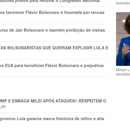
daturas jovens para renovar o Congresso Nacional
Azeved
ra favorecer Flávio Bolsonaro é frustrada por recusa
rso de Jair Bolsonaro e mantém proibição de visitas
TAS B0LSONARlSTAS QUE QUERIAM EXPL0DlR LULA E
s EUA para beneficiar Flávio Bolsonaro e prejudicar
Míriam L
decisõe
MP E ESMAGA MILEI APÓS ATAQUES!! RESPEITEM O
!!!
overno Lula garante marca histórica de refino e alta