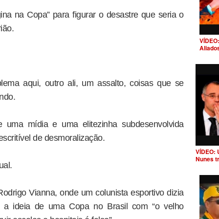
na na Copa” para figurar o desastre que seria o
ião.
VÍDEO:
Aliado
ema aqui, outro ali, um assalto, coisas que se
ndo.
de uma mídia e uma elitezinha subdesenvolvida
critível de desmoralização.
VÍDEO: 
Nunes t
ual.
odrigo Vianna, onde um colunista esportivo dizia
er a ideia de uma Copa no Brasil com “o velho