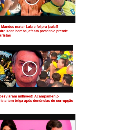
 Mandou matar Lula e foi pra jaula!!
dre solta bomba, afasta prefeito e prende
aristas
Desviaram milhões!! Acampamento
rista tem briga após denúncias de corrupção