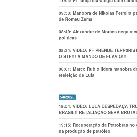
11:04:
PT lança estratégia com candi
09:53:
Manobra de Nikolas Ferreira pa
de Romeu Zema
08:49:
Alexandre de Moraes nega recu
políticas
08:24:
VÍDEO: PF PRENDE TERR0RlS
O STF!!! A MANDO DE FLÁVIO!!!
08:01:
Marco Rubio lidera manobra do
reeleição de Lula
5/8/2026
19:54:
VÍDEO: LULA DESPEDAÇA TRU
BRASIL!! RETALIAÇÃO SERÁ BRUTAL
19:15:
Recuperação da Petrobras no g
na produção de petróleo