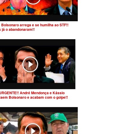
 Bolsonaro arrega e se humilha ao STF!!
s já o abandonaram!!
URGENTE!! André Mendonça e Kássio
raem Bolsonaro e acabam com o golpe!!