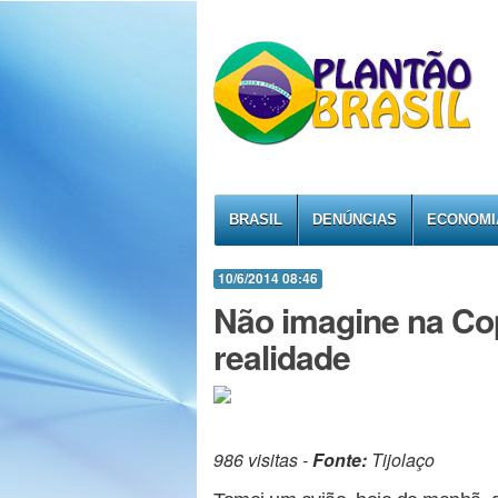
BRASIL
DENÚNCIAS
ECONOMI
10/6/2014 08:46
Não imagine na Co
realidade
986 visitas -
Fonte:
Tijolaço