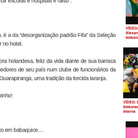
r escolas e hospitais é falso”.
VÍDEO:
Alexan
m, é a da “desorganização padrão Fifa” da Seleção
bolson
 no hotel.
ra holandesa, feliz da vida diante de sua barraca
edores de seu país num clube de funcionários da
Guarapiranga, uma tradição da torcida laranja.
pinho!
VÍDEO: 
bolsona
interna
ado em babaquice…