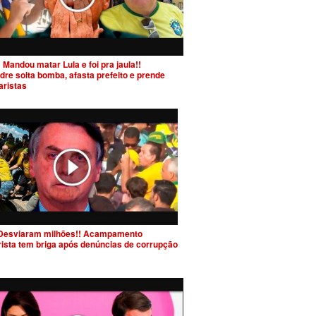
 Mandou matar Lula e foi pra jaula!!
dre solta bomba, afasta prefeito e prende
aristas
Desviaram milhões!! Acampamento
rista tem briga após denúncias de corrupção