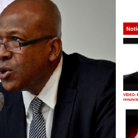
Notí
VÍDEO: 
renunci