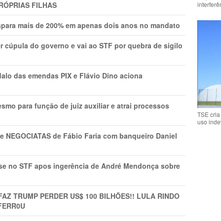
RÓPRIAS FILHAS
interfer
ispara mais de 200% em apenas dois anos no mandato
r cúpula do governo e vai ao STF por quebra de sigilo
lo das emendas PIX e Flávio Dino aciona
mo para função de juiz auxiliar e atrai processos
TSE cria
uso inde
s e NEGOCIATAS de Fábio Faria com banqueiro Daniel
rise no STF apos ingerência de André Mendonça sobre
FAZ TRUMP PERDER US$ 100 BILHÕES!! LULA RINDO
FERR0U