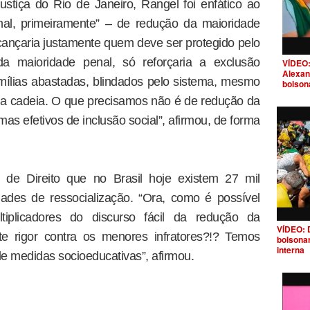
stiça do Rio de Janeiro, Rangel foi enfático ao
onal, primeiramente” – de redução da maioridade
alcançaria justamente quem deve ser protegido pelo
da maioridade penal, só reforçaria a exclusão
VÍDEO:
Alexan
mílias abastadas, blindados pelo sistema, mesmo
bolson
a a cadeia. O que precisamos não é de redução da
as efetivos de inclusão social”, afirmou, de forma
 de Direito que no Brasil hoje existem 27 mil
ades de ressocialização. “Ora, como é possível
iplicadores do discurso fácil da redução da
VÍDEO: 
te rigor contra os menores infratores?!? Temos
bolsona
interna
e medidas socioeducativas”, afirmou.