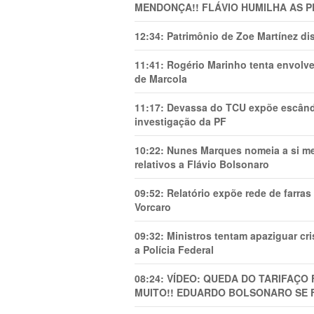
MENDONÇA!! FLÁVIO HUMILHA AS P
12:34:
Patrimônio de Zoe Martínez d
11:41:
Rogério Marinho tenta envolve
de Marcola
11:17:
Devassa do TCU expõe escânda
investigação da PF
10:22:
Nunes Marques nomeia a si mes
relativos a Flávio Bolsonaro
09:52:
Relatório expõe rede de farra
Vorcaro
09:32:
Ministros tentam apaziguar c
a Polícia Federal
08:24:
VÍDEO: QUEDA DO TARIFAÇO 
MUITO!! EDUARDO BOLSONARO SE 