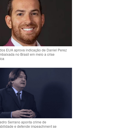
dos EUA aprova indicação de Daniel Perez
mbaixada no Brasil em meio a crise
ica
Pedro Serrano aponta crime de
abilidade e defende impeachment se