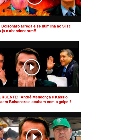
 Bolsonaro arrega e se humilha ao STF!!
s já o abandonaram!!
URGENTE!! André Mendonça e Kássio
raem Bolsonaro e acabam com o golpe!!