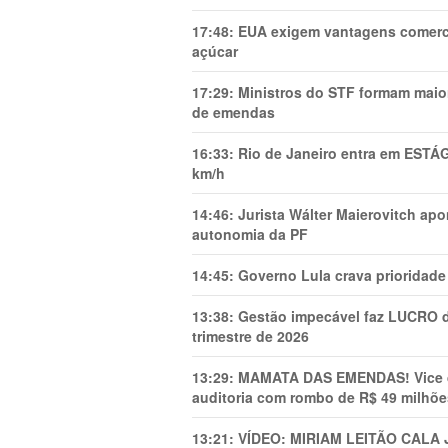
17:48:
EUA exigem vantagens comercia
açúcar
17:29:
Ministros do STF formam maio
de emendas
16:33:
Rio de Janeiro entra em ESTÁ
km/h
14:46:
Jurista Wálter Maierovitch ap
autonomia da PF
14:45:
Governo Lula crava prioridade 
13:38:
Gestão impecável faz LUCRO d
trimestre de 2026
13:29:
MAMATA DAS EMENDAS! Vice de 
auditoria com rombo de R$ 49 milhõe
13:21:
VÍDEO: MIRIAM LEITÃO CAL