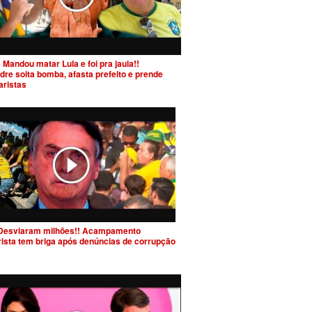
 Mandou matar Lula e foi pra jaula!!
dre solta bomba, afasta prefeito e prende
aristas
Desviaram milhões!! Acampamento
rista tem briga após denúncias de corrupção