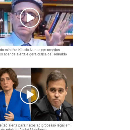
do ministro Kássio Nunes em acordos
ios acende alerta e gera crítica de Reinaldo
o
eitão alerta para riscos ao processo legal em
s do ministro André Mendonça