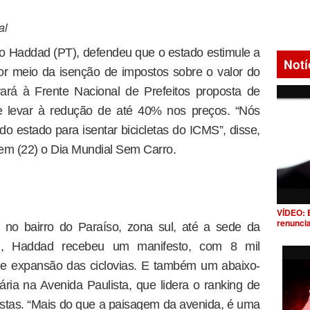
al
o Haddad (PT), defendeu que o estado estimule a
Notí
por meio da isenção de impostos sobre o valor do
ará à Frente Nacional de Prefeitos proposta de
de levar à redução de até 40% nos preços. “Nós
do estado para isentar bicicletas do ICMS”, disse,
em (22) o Dia Mundial Sem Carro.
VÍDEO: 
renunci
 no bairro do Paraíso, zona sul, até a sede da
tal, Haddad recebeu um manifesto, com 8 mil
a de expansão das ciclovias. E também um abaixo-
ria na Avenida Paulista, que lidera o ranking de
listas. “Mais do que a paisagem da avenida, é uma