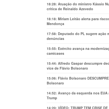
18:28:
Atuação do ministro Kássio Nu
crítica de Reinaldo Azevedo
18:18:
Míriam Leitão alerta para risc
Mendonça
17:58:
Deputado do PL sugere ação mi
denúncias
15:55:
Exército avança na modernizaç
camicases
15:44:
Alfredo Gaspar descumpre dec
vice de Flávio Bolsonaro
15:06:
Flávio Bolsonaro DESCUMPRE 
Bolsonaro
14:52:
Avanço da esquerda nos EUA
Trump
14:20:
VÍDEO: TRUMP TEM CRlSE DE