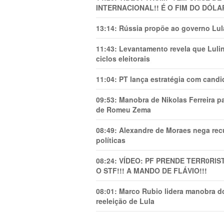
INTERNACIONAL!! É O FIM DO DÓLA
13:14:
Rússia propõe ao governo Lula
11:43:
Levantamento revela que Luli
ciclos eleitorais
11:04:
PT lança estratégia com candi
09:53:
Manobra de Nikolas Ferreira pa
de Romeu Zema
08:49:
Alexandre de Moraes nega recu
políticas
08:24:
VÍDEO: PF PRENDE TERR0RlS
O STF!!! A MANDO DE FLÁVIO!!!
08:01:
Marco Rubio lidera manobra do
reeleição de Lula