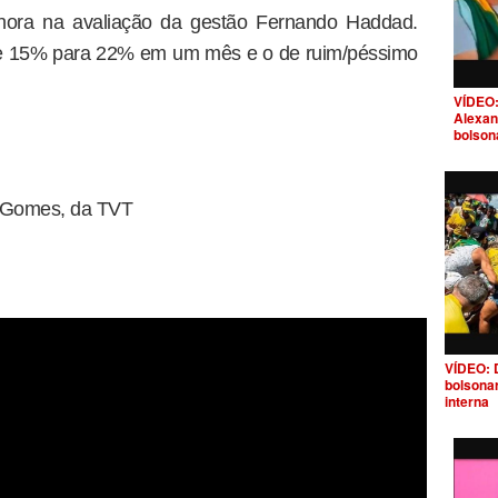
hora na avaliação da gestão Fernando Haddad.
de 15% para 22% em um mês e o de ruim/péssimo
VÍDEO:
Alexan
bolson
e Gomes, da TVT
VÍDEO: 
bolsona
interna