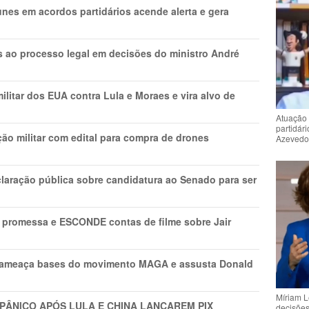
nes em acordos partidários acende alerta e gera
os ao processo legal em decisões do ministro André
litar dos EUA contra Lula e Moraes e vira alvo de
Atuação 
partidár
ão militar com edital para compra de drones
Azeved
laração pública sobre candidatura ao Senado para ser
promessa e ESCONDE contas de filme sobre Jair
 ameaça bases do movimento MAGA e assusta Donald
Míriam L
 PÂNlCO APÓS LULA E CHINA LANÇAREM PIX
decisõe