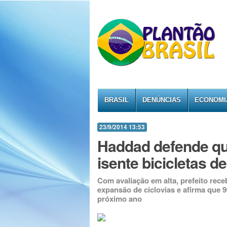
BRASIL
DENÚNCIAS
ECONOMI
23/9/2014 13:53
Haddad defende qu
isente bicicletas d
Com avaliação em alta, prefeito rec
expansão de ciclovias e afirma que 96
próximo ano