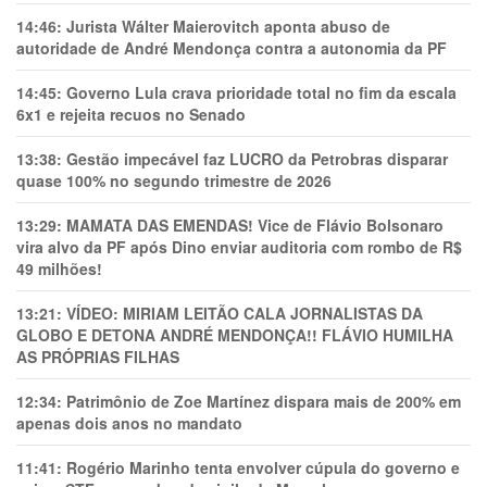
14:46:
Jurista Wálter Maierovitch aponta abuso de
autoridade de André Mendonça contra a autonomia da PF
14:45:
Governo Lula crava prioridade total no fim da escala
6x1 e rejeita recuos no Senado
13:38:
Gestão impecável faz LUCRO da Petrobras disparar
quase 100% no segundo trimestre de 2026
13:29:
MAMATA DAS EMENDAS! Vice de Flávio Bolsonaro
vira alvo da PF após Dino enviar auditoria com rombo de R$
49 milhões!
13:21:
VÍDEO: MIRIAM LEITÃO CALA JORNALISTAS DA
GLOBO E DETONA ANDRÉ MENDONÇA!! FLÁVIO HUMILHA
AS PRÓPRIAS FILHAS
12:34:
Patrimônio de Zoe Martínez dispara mais de 200% em
apenas dois anos no mandato
11:41:
Rogério Marinho tenta envolver cúpula do governo e