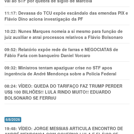
vai ao STF por quebra de sigilo de Marcola
11:17:
Devassa do TCU expõe escândalo das emendas PIX e
Flávio Dino aciona investigação da PF
10:22:
Nunes Marques nomeia a si mesmo para função de
juiz auxiliar e atrai processos relativos a Flávio Bolsonaro
09:52:
Relatório expõe rede de farras e NEGOCIATAS de
Fábio Faria com banqueiro Daniel Vorcaro
09:32:
Ministros tentam apaziguar crise no STF apos
ingerência de André Mendonça sobre a Polícia Federal
08:24:
VÍDEO: QUEDA DO TARIFAÇO FAZ TRUMP PERDER
US$ 100 BILHÕES!! LULA RINDO MUITO!! EDUARDO
BOLSONARO SE FERR0U
6/8/2026
19:48:
VÍDEO: JORGE MESSIAS ARTICULA ENCONTRO DE