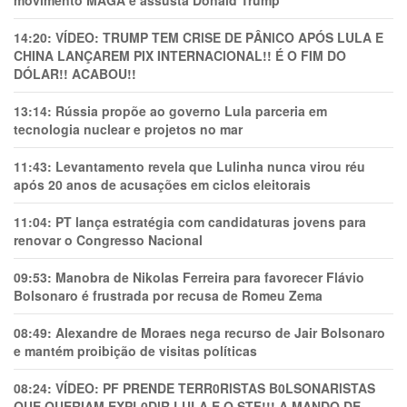
movimento MAGA e assusta Donald Trump
14:20:
VÍDEO: TRUMP TEM CRlSE DE PÂNlCO APÓS LULA E
CHINA LANÇAREM PIX INTERNACIONAL!! É O FIM DO
DÓLAR!! ACABOU!!
13:14:
Rússia propõe ao governo Lula parceria em
tecnologia nuclear e projetos no mar
11:43:
Levantamento revela que Lulinha nunca virou réu
após 20 anos de acusações em ciclos eleitorais
11:04:
PT lança estratégia com candidaturas jovens para
renovar o Congresso Nacional
09:53:
Manobra de Nikolas Ferreira para favorecer Flávio
Bolsonaro é frustrada por recusa de Romeu Zema
08:49:
Alexandre de Moraes nega recurso de Jair Bolsonaro
e mantém proibição de visitas políticas
08:24:
VÍDEO: PF PRENDE TERR0RlSTAS B0LSONARlSTAS
QUE QUERIAM EXPL0DlR LULA E O STF!!! A MANDO DE