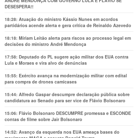
ANDRÉ MENDONÇA COM GOVERNO LULA E FLÁVIO SE
DESESPERA!!
18:28:
Atuação do ministro Kássio Nunes em acordos
partidários acende alerta e gera crítica de Reinaldo Azevedo
18:18:
Míriam Leitão alerta para riscos ao processo legal em
decisões do ministro André Mendonça
17:58:
Deputado do PL sugere ação militar dos EUA contra
Lula e Moraes e vira alvo de denúncias
15:55:
Exército avança na modernização militar com edital
para compra de drones camicases
15:44:
Alfredo Gaspar descumpre declaração pública sobre
candidatura ao Senado para ser vice de Flávio Bolsonaro
15:06:
Flávio Bolsonaro DESCUMPRE promessa e ESCONDE
contas de filme sobre Jair Bolsonaro
14:52:
Avanço da esquerda nos EUA ameaça bases do