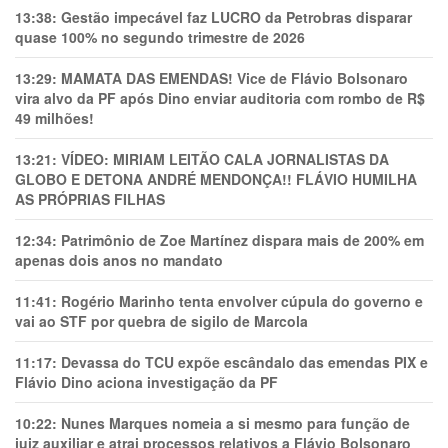
13:38:
Gestão impecável faz LUCRO da Petrobras disparar
quase 100% no segundo trimestre de 2026
13:29:
MAMATA DAS EMENDAS! Vice de Flávio Bolsonaro
vira alvo da PF após Dino enviar auditoria com rombo de R$
49 milhões!
13:21:
VÍDEO: MIRIAM LEITÃO CALA JORNALISTAS DA
GLOBO E DETONA ANDRÉ MENDONÇA!! FLÁVIO HUMILHA
AS PRÓPRIAS FILHAS
12:34:
Patrimônio de Zoe Martínez dispara mais de 200% em
apenas dois anos no mandato
11:41:
Rogério Marinho tenta envolver cúpula do governo e
vai ao STF por quebra de sigilo de Marcola
11:17:
Devassa do TCU expõe escândalo das emendas PIX e
Flávio Dino aciona investigação da PF
10:22:
Nunes Marques nomeia a si mesmo para função de
juiz auxiliar e atrai processos relativos a Flávio Bolsonaro