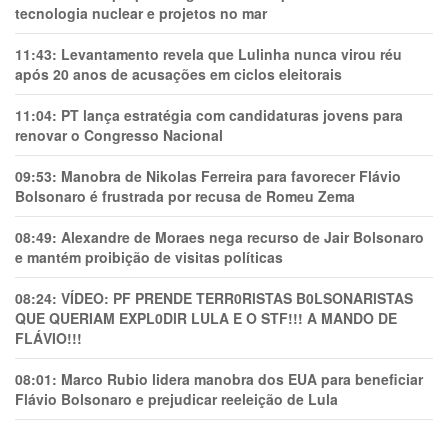
tecnologia nuclear e projetos no mar
11:43:
Levantamento revela que Lulinha nunca virou réu
após 20 anos de acusações em ciclos eleitorais
11:04:
PT lança estratégia com candidaturas jovens para
renovar o Congresso Nacional
09:53:
Manobra de Nikolas Ferreira para favorecer Flávio
Bolsonaro é frustrada por recusa de Romeu Zema
08:49:
Alexandre de Moraes nega recurso de Jair Bolsonaro
e mantém proibição de visitas políticas
08:24:
VÍDEO: PF PRENDE TERR0RlSTAS B0LSONARlSTAS
QUE QUERIAM EXPL0DlR LULA E O STF!!! A MANDO DE
FLÁVIO!!!
08:01:
Marco Rubio lidera manobra dos EUA para beneficiar
Flávio Bolsonaro e prejudicar reeleição de Lula