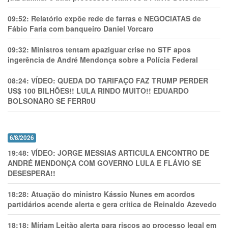
09:52:
Relatório expõe rede de farras e NEGOCIATAS de
Fábio Faria com banqueiro Daniel Vorcaro
09:32:
Ministros tentam apaziguar crise no STF apos
ingerência de André Mendonça sobre a Polícia Federal
08:24:
VÍDEO: QUEDA DO TARIFAÇO FAZ TRUMP PERDER
US$ 100 BILHÕES!! LULA RINDO MUITO!! EDUARDO
BOLSONARO SE FERR0U
6/8/2026
19:48:
VÍDEO: JORGE MESSIAS ARTICULA ENCONTRO DE
ANDRÉ MENDONÇA COM GOVERNO LULA E FLÁVIO SE
DESESPERA!!
18:28:
Atuação do ministro Kássio Nunes em acordos
partidários acende alerta e gera crítica de Reinaldo Azevedo
18:18:
Míriam Leitão alerta para riscos ao processo legal em