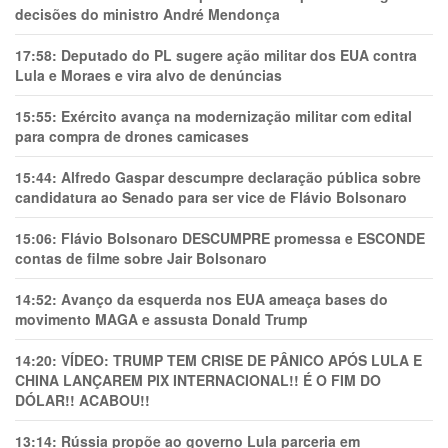
decisões do ministro André Mendonça
17:58:
Deputado do PL sugere ação militar dos EUA contra
Lula e Moraes e vira alvo de denúncias
15:55:
Exército avança na modernização militar com edital
para compra de drones camicases
15:44:
Alfredo Gaspar descumpre declaração pública sobre
candidatura ao Senado para ser vice de Flávio Bolsonaro
15:06:
Flávio Bolsonaro DESCUMPRE promessa e ESCONDE
contas de filme sobre Jair Bolsonaro
14:52:
Avanço da esquerda nos EUA ameaça bases do
movimento MAGA e assusta Donald Trump
14:20:
VÍDEO: TRUMP TEM CRlSE DE PÂNlCO APÓS LULA E
CHINA LANÇAREM PIX INTERNACIONAL!! É O FIM DO
DÓLAR!! ACABOU!!
13:14:
Rússia propõe ao governo Lula parceria em