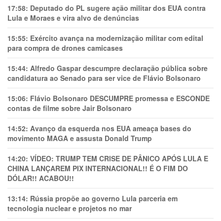
17:58:
Deputado do PL sugere ação militar dos EUA contra
Lula e Moraes e vira alvo de denúncias
15:55:
Exército avança na modernização militar com edital
para compra de drones camicases
15:44:
Alfredo Gaspar descumpre declaração pública sobre
candidatura ao Senado para ser vice de Flávio Bolsonaro
15:06:
Flávio Bolsonaro DESCUMPRE promessa e ESCONDE
contas de filme sobre Jair Bolsonaro
14:52:
Avanço da esquerda nos EUA ameaça bases do
movimento MAGA e assusta Donald Trump
14:20:
VÍDEO: TRUMP TEM CRlSE DE PÂNlCO APÓS LULA E
CHINA LANÇAREM PIX INTERNACIONAL!! É O FIM DO
DÓLAR!! ACABOU!!
13:14:
Rússia propõe ao governo Lula parceria em
tecnologia nuclear e projetos no mar