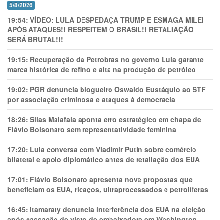
5/8/2026
19:54:
VÍDEO: LULA DESPEDAÇA TRUMP E ESMAGA MILEI
APÓS ATAQUES!! RESPEITEM O BRASIL!! RETALIAÇÃO
SERÁ BRUTAL!!!
19:15:
Recuperação da Petrobras no governo Lula garante
marca histórica de refino e alta na produção de petróleo
19:02:
PGR denuncia blogueiro Oswaldo Eustáquio ao STF
por associação criminosa e ataques à democracia
18:26:
Silas Malafaia aponta erro estratégico em chapa de
Flávio Bolsonaro sem representatividade feminina
17:20:
Lula conversa com Vladimir Putin sobre comércio
bilateral e apoio diplomático antes de retaliação dos EUA
17:01:
Flávio Bolsonaro apresenta nove propostas que
beneficiam os EUA, ricaços, ultraprocessados e petrolíferas
16:45:
Itamaraty denuncia interferência dos EUA na eleição
após cassação de visto de embaixadora em Washington