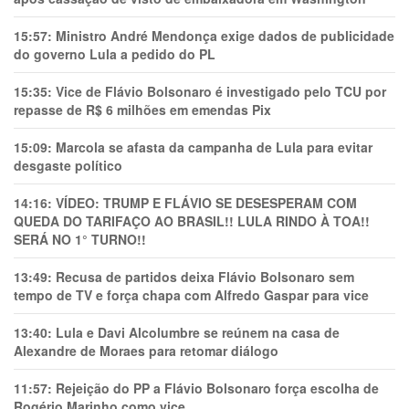
15:57:
Ministro André Mendonça exige dados de publicidade
do governo Lula a pedido do PL
15:35:
Vice de Flávio Bolsonaro é investigado pelo TCU por
repasse de R$ 6 milhões em emendas Pix
15:09:
Marcola se afasta da campanha de Lula para evitar
desgaste político
14:16:
VÍDEO: TRUMP E FLÁVIO SE DESESPERAM COM
QUEDA DO TARIFAÇO AO BRASIL!! LULA RINDO À TOA!!
SERÁ NO 1° TURNO!!
13:49:
Recusa de partidos deixa Flávio Bolsonaro sem
tempo de TV e força chapa com Alfredo Gaspar para vice
13:40:
Lula e Davi Alcolumbre se reúnem na casa de
Alexandre de Moraes para retomar diálogo
11:57:
Rejeição do PP a Flávio Bolsonaro força escolha de
Rogério Marinho como vice