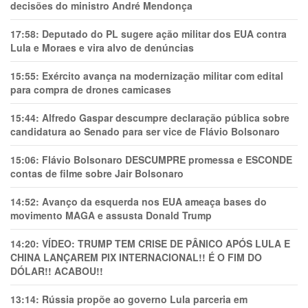
decisões do ministro André Mendonça
17:58:
Deputado do PL sugere ação militar dos EUA contra
Lula e Moraes e vira alvo de denúncias
15:55:
Exército avança na modernização militar com edital
para compra de drones camicases
15:44:
Alfredo Gaspar descumpre declaração pública sobre
candidatura ao Senado para ser vice de Flávio Bolsonaro
15:06:
Flávio Bolsonaro DESCUMPRE promessa e ESCONDE
contas de filme sobre Jair Bolsonaro
14:52:
Avanço da esquerda nos EUA ameaça bases do
movimento MAGA e assusta Donald Trump
14:20:
VÍDEO: TRUMP TEM CRlSE DE PÂNlCO APÓS LULA E
CHINA LANÇAREM PIX INTERNACIONAL!! É O FIM DO
DÓLAR!! ACABOU!!
13:14:
Rússia propõe ao governo Lula parceria em