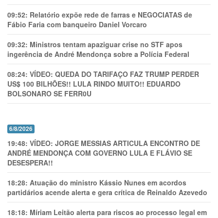
09:52:
Relatório expõe rede de farras e NEGOCIATAS de
Fábio Faria com banqueiro Daniel Vorcaro
09:32:
Ministros tentam apaziguar crise no STF apos
ingerência de André Mendonça sobre a Polícia Federal
08:24:
VÍDEO: QUEDA DO TARIFAÇO FAZ TRUMP PERDER
US$ 100 BILHÕES!! LULA RINDO MUITO!! EDUARDO
BOLSONARO SE FERR0U
6/8/2026
19:48:
VÍDEO: JORGE MESSIAS ARTICULA ENCONTRO DE
ANDRÉ MENDONÇA COM GOVERNO LULA E FLÁVIO SE
DESESPERA!!
18:28:
Atuação do ministro Kássio Nunes em acordos
partidários acende alerta e gera crítica de Reinaldo Azevedo
18:18:
Míriam Leitão alerta para riscos ao processo legal em