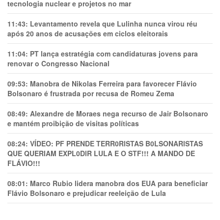
tecnologia nuclear e projetos no mar
11:43:
Levantamento revela que Lulinha nunca virou réu
após 20 anos de acusações em ciclos eleitorais
11:04:
PT lança estratégia com candidaturas jovens para
renovar o Congresso Nacional
09:53:
Manobra de Nikolas Ferreira para favorecer Flávio
Bolsonaro é frustrada por recusa de Romeu Zema
08:49:
Alexandre de Moraes nega recurso de Jair Bolsonaro
e mantém proibição de visitas políticas
08:24:
VÍDEO: PF PRENDE TERR0RlSTAS B0LSONARlSTAS
QUE QUERIAM EXPL0DlR LULA E O STF!!! A MANDO DE
FLÁVIO!!!
08:01:
Marco Rubio lidera manobra dos EUA para beneficiar
Flávio Bolsonaro e prejudicar reeleição de Lula