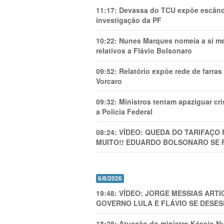
11:17:
Devassa do TCU expõe escânda
investigação da PF
10:22:
Nunes Marques nomeia a si mes
relativos a Flávio Bolsonaro
09:52:
Relatório expõe rede de farra
Vorcaro
09:32:
Ministros tentam apaziguar c
a Polícia Federal
08:24:
VÍDEO: QUEDA DO TARIFAÇO 
MUITO!! EDUARDO BOLSONARO SE 
6/8/2026
19:48:
VÍDEO: JORGE MESSIAS AR
GOVERNO LULA E FLÁVIO SE DESES
18:28:
Atuação do ministro Kássio Nu