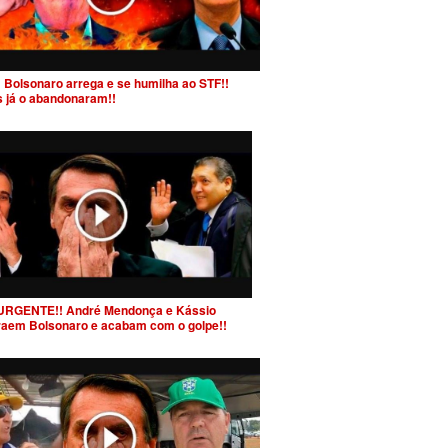
 Bolsonaro arrega e se humilha ao STF!!
s já o abandonaram!!
URGENTE!! André Mendonça e Kássio
raem Bolsonaro e acabam com o golpe!!