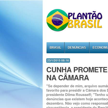
BRASIL
DENÚNCIAS
ECONOMI
23/1/2015 08:16
CUNHA PROMETE
NA CÂMARA
"Se depender de mim, arquivo sumá
favorito para presidir a Câmara dos
presidente Dilma Rousseff; "Tenho u
denúncias que existem hoje acontec
dezembro. Não vejo como responsabil
circunstância, a presidente da Repúb