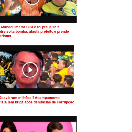
 Mandou matar Lula e foi pra jaula!!
dre solta bomba, afasta prefeito e prende
aristas
Desviaram milhões!! Acampamento
rista tem briga após denúncias de corrupção