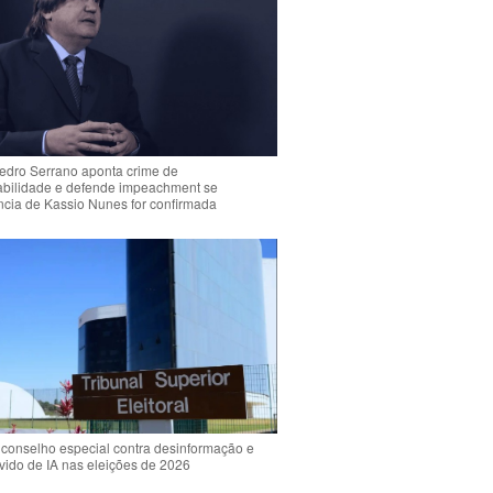
Pedro Serrano aponta crime de
abilidade e defende impeachment se
ência de Kassio Nunes for confirmada
 conselho especial contra desinformação e
vido de IA nas eleições de 2026