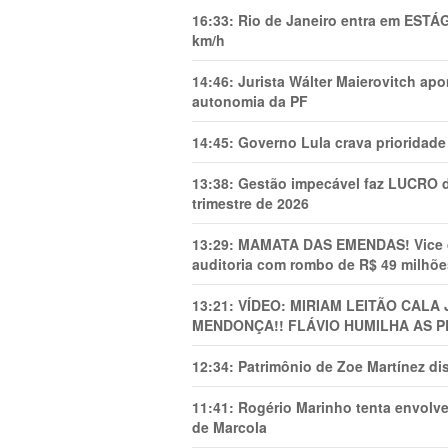
16:33:
Rio de Janeiro entra em ESTÁ
km/h
14:46:
Jurista Wálter Maierovitch ap
autonomia da PF
14:45:
Governo Lula crava prioridade 
13:38:
Gestão impecável faz LUCRO d
trimestre de 2026
13:29:
MAMATA DAS EMENDAS! Vice de 
auditoria com rombo de R$ 49 milhõe
13:21:
VÍDEO: MIRIAM LEITÃO CAL
MENDONÇA!! FLÁVIO HUMILHA AS P
12:34:
Patrimônio de Zoe Martínez d
11:41:
Rogério Marinho tenta envolve
de Marcola