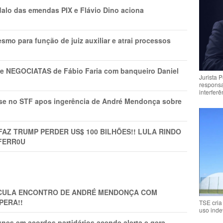
lo das emendas PIX e Flávio Dino aciona
mo para função de juiz auxiliar e atrai processos
s e NEGOCIATAS de Fábio Faria com banqueiro Daniel
Jurista 
respons
interfer
rise no STF apos ingerência de André Mendonça sobre
FAZ TRUMP PERDER US$ 100 BILHÕES!! LULA RINDO
FERR0U
TICULA ENCONTRO DE ANDRÉ MENDONÇA COM
PERA!!
TSE cria
uso inde
nes em acordos partidários acende alerta e gera