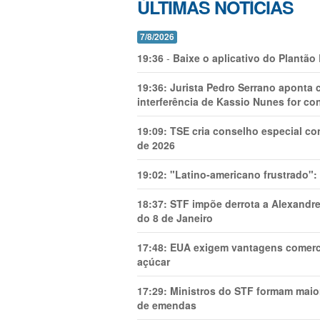
ÚLTIMAS NOTÍCIAS
7/8/2026
19:36
-
Baixe o aplicativo do Plantão
19:36:
Jurista Pedro Serrano aponta
interferência de Kassio Nunes for co
19:09:
TSE cria conselho especial co
de 2026
19:02:
"Latino-americano frustrado":
18:37:
STF impõe derrota a Alexandre
do 8 de Janeiro
17:48:
EUA exigem vantagens comercia
açúcar
17:29:
Ministros do STF formam maio
de emendas