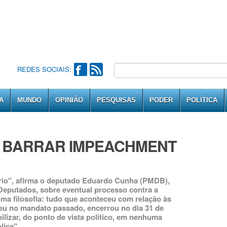
REDES SOCIAIS:
A
MUNDO
OPINIÃO
PESQUISAS
PODER
POLÍTICA
 BARRAR IMPEACHMENT
rio", afirma o deputado Eduardo Cunha (PMDB),
 Deputados, sobre eventual processo contra a
ma filosofia: tudo que aconteceu com relação às
eu no mandato passado, encerrou no dia 31 de
izar, do ponto de vista político, em nenhuma
lica"