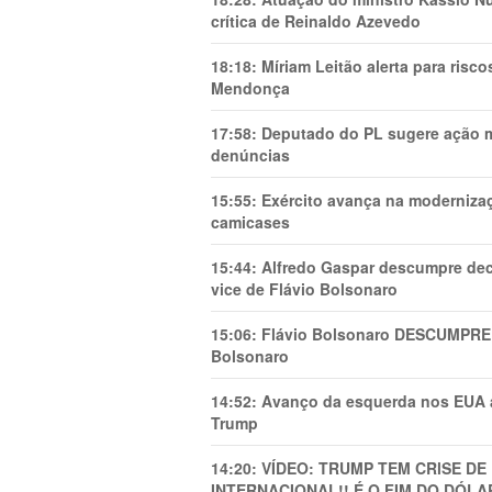
crítica de Reinaldo Azevedo
18:18:
Míriam Leitão alerta para risc
Mendonça
17:58:
Deputado do PL sugere ação mi
denúncias
15:55:
Exército avança na modernizaç
camicases
15:44:
Alfredo Gaspar descumpre dec
vice de Flávio Bolsonaro
15:06:
Flávio Bolsonaro DESCUMPRE 
Bolsonaro
14:52:
Avanço da esquerda nos EUA
Trump
14:20:
VÍDEO: TRUMP TEM CRlSE DE
INTERNACIONAL!! É O FIM DO DÓLA