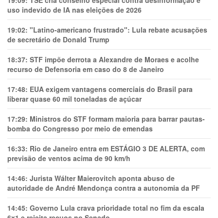
19:09:
TSE cria conselho especial contra desinformação e
uso indevido de IA nas eleições de 2026
19:02:
"Latino-americano frustrado": Lula rebate acusações
de secretário de Donald Trump
18:37:
STF impõe derrota a Alexandre de Moraes e acolhe
recurso de Defensoria em caso do 8 de Janeiro
17:48:
EUA exigem vantagens comerciais do Brasil para
liberar quase 60 mil toneladas de açúcar
17:29:
Ministros do STF formam maioria para barrar pautas-
bomba do Congresso por meio de emendas
16:33:
Rio de Janeiro entra em ESTÁGIO 3 DE ALERTA, com
previsão de ventos acima de 90 km/h
14:46:
Jurista Wálter Maierovitch aponta abuso de
autoridade de André Mendonça contra a autonomia da PF
14:45:
Governo Lula crava prioridade total no fim da escala
6x1 e rejeita recuos no Senado