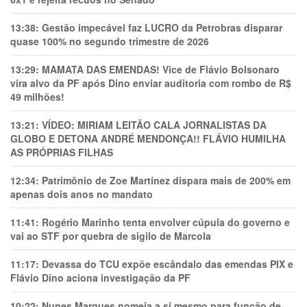
13:38:
Gestão impecável faz LUCRO da Petrobras disparar
quase 100% no segundo trimestre de 2026
13:29:
MAMATA DAS EMENDAS! Vice de Flávio Bolsonaro
vira alvo da PF após Dino enviar auditoria com rombo de R$
49 milhões!
13:21:
VÍDEO: MIRIAM LEITÃO CALA JORNALISTAS DA
GLOBO E DETONA ANDRÉ MENDONÇA!! FLÁVIO HUMILHA
AS PRÓPRIAS FILHAS
12:34:
Patrimônio de Zoe Martínez dispara mais de 200% em
apenas dois anos no mandato
11:41:
Rogério Marinho tenta envolver cúpula do governo e
vai ao STF por quebra de sigilo de Marcola
11:17:
Devassa do TCU expõe escândalo das emendas PIX e
Flávio Dino aciona investigação da PF
10:22:
Nunes Marques nomeia a si mesmo para função de