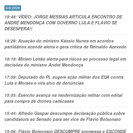
6/8/2026
19:48:
VÍDEO: JORGE MESSIAS ARTICULA ENCONTRO DE
ANDRÉ MENDONÇA COM GOVERNO LULA E FLÁVIO SE
DESESPERA!!
18:28:
Atuação do ministro Kássio Nunes em acordos
partidários acende alerta e gera crítica de Reinaldo Azevedo
18:18:
Míriam Leitão alerta para riscos ao processo legal em
decisões do ministro André Mendonça
17:58:
Deputado do PL sugere ação militar dos EUA contra
Lula e Moraes e vira alvo de denúncias
15:55:
Exército avança na modernização militar com edital
para compra de drones camicases
15:44:
Alfredo Gaspar descumpre declaração pública sobre
candidatura ao Senado para ser vice de Flávio Bolsonaro
15:06:
Flávio Bolsonaro DESCUMPRE promessa e ESCONDE