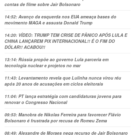
contas de filme sobre Jair Bolsonaro
14:52:
Avanço da esquerda nos EUA ameaça bases do
movimento MAGA e assusta Donald Trump
14:20:
VÍDEO: TRUMP TEM CRlSE DE PÂNlCO APÓS LULA E
CHINA LANÇAREM PIX INTERNACIONAL!! É O FIM DO
DÓLAR!! ACABOU!!
13:14:
Rússia propõe ao governo Lula parceria em
tecnologia nuclear e projetos no mar
11:43:
Levantamento revela que Lulinha nunca virou réu
após 20 anos de acusações em ciclos eleitorais
11:04:
PT lança estratégia com candidaturas jovens para
renovar o Congresso Nacional
09:53:
Manobra de Nikolas Ferreira para favorecer Flávio
Bolsonaro é frustrada por recusa de Romeu Zema
08:49:
Alexandre de Moraes nega recurso de Jair Bolsonaro