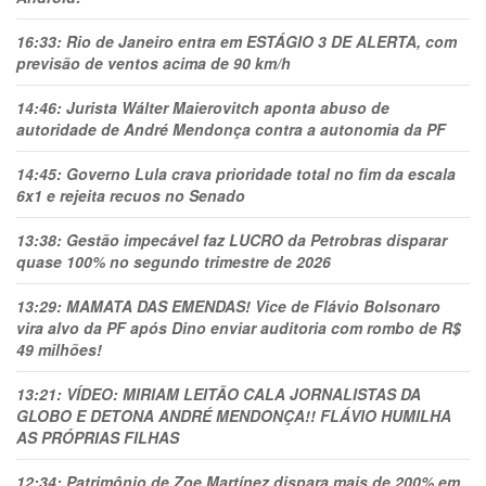
16:33:
Rio de Janeiro entra em ESTÁGIO 3 DE ALERTA, com
previsão de ventos acima de 90 km/h
14:46:
Jurista Wálter Maierovitch aponta abuso de
autoridade de André Mendonça contra a autonomia da PF
14:45:
Governo Lula crava prioridade total no fim da escala
6x1 e rejeita recuos no Senado
13:38:
Gestão impecável faz LUCRO da Petrobras disparar
quase 100% no segundo trimestre de 2026
13:29:
MAMATA DAS EMENDAS! Vice de Flávio Bolsonaro
vira alvo da PF após Dino enviar auditoria com rombo de R$
49 milhões!
13:21:
VÍDEO: MIRIAM LEITÃO CALA JORNALISTAS DA
GLOBO E DETONA ANDRÉ MENDONÇA!! FLÁVIO HUMILHA
AS PRÓPRIAS FILHAS
12:34:
Patrimônio de Zoe Martínez dispara mais de 200% em