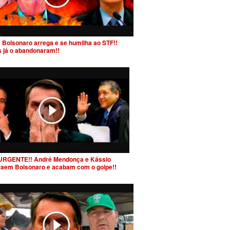
 Bolsonaro arrega e se humilha ao STF!!
s já o abandonaram!!
URGENTE!! André Mendonça e Kássio
raem Bolsonaro e acabam com o golpe!!