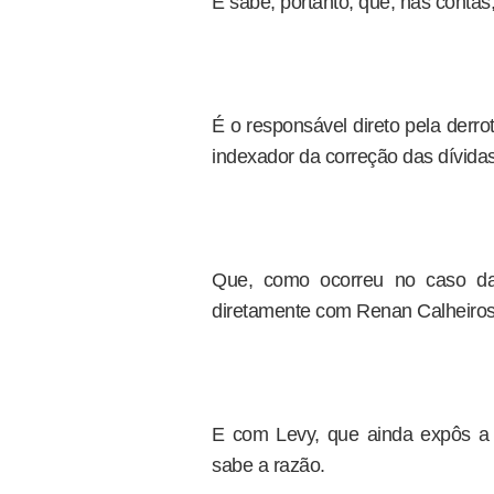
E sabe, portanto, que, nas contas, o
É o responsável direto pela derr
indexador da correção das dívidas
Que, como ocorreu no caso da 
diretamente com Renan Calheiro
E com Levy, que ainda expôs a P
sabe a razão.