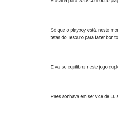
E acena para 2018 com outro play
Só que o playboy está, neste m
tetas do Tesouro para fazer bonit
E vai se equilibrar neste jogo dupl
Paes sonhava em ser vice de Lula