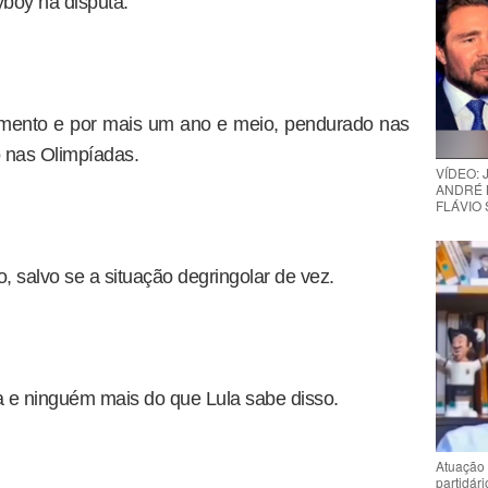
boy na disputa.
omento e por mais um ano e meio, pendurado nas
o nas Olimpíadas.
VÍDEO:
ANDRÉ 
FLÁVIO
o, salvo se a situação degringolar de vez.
 e ninguém mais do que Lula sabe disso.
Atuação 
partidár