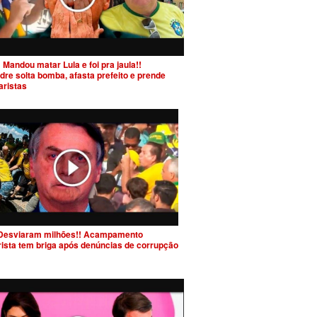
 Mandou matar Lula e foi pra jaula!!
dre solta bomba, afasta prefeito e prende
aristas
Desviaram milhões!! Acampamento
rista tem briga após denúncias de corrupção