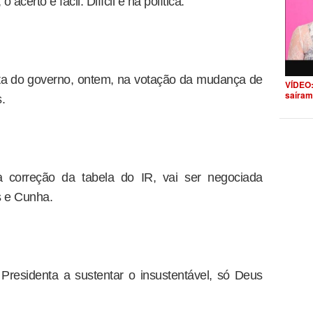
 acerto é fácil. Difícil é na política.
ota do governo, ontem, na votação da mudança de
VÍDEO:
saíram
.
correção da tabela do IR, vai ser negociada
s e Cunha.
residenta a sustentar o insustentável, só Deus