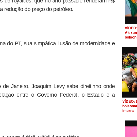
os de royalties, que no ano passado renderam R$
da redução do preço do petróleo.
VÍDEO:
Alexan
bolson
na do PT, sua simpática ilusão de modernidade e
 de Janeiro, Joaquim Levy sabe direitinho onde
relação entre o Governo Federal, o Estado e a
VÍDEO: 
bolsona
interna