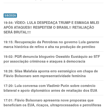
5/8/2026
19:54:
VÍDEO: LULA DESPEDAÇA TRUMP E ESMAGA MILEI
APÓS ATAQUES!! RESPEITEM O BRASIL!! RETALIAÇÃO
SERÁ BRUTAL!!!
19:15:
Recuperação da Petrobras no governo Lula garante
marca histórica de refino e alta na produção de petróleo
19:02:
PGR denuncia blogueiro Oswaldo Eustáquio ao STF
por associação criminosa e ataques à democracia
18:26:
Silas Malafaia aponta erro estratégico em chapa de
Flávio Bolsonaro sem representatividade feminina
17:20:
Lula conversa com Vladimir Putin sobre comércio
bilateral e apoio diplomático antes de retaliação dos EUA
17:01:
Flávio Bolsonaro apresenta nove propostas que
beneficiam os EUA, ricaços, ultraprocessados e petrolíferas