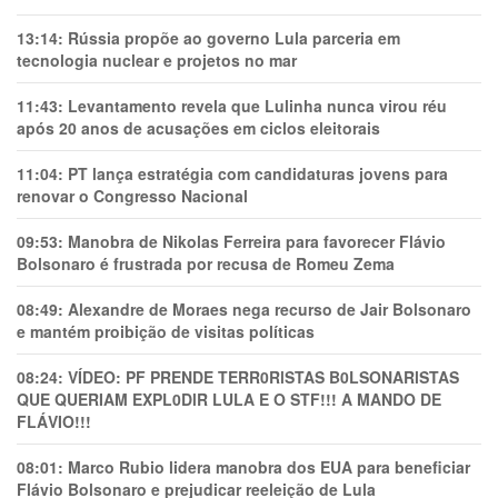
13:14:
Rússia propõe ao governo Lula parceria em
tecnologia nuclear e projetos no mar
11:43:
Levantamento revela que Lulinha nunca virou réu
após 20 anos de acusações em ciclos eleitorais
11:04:
PT lança estratégia com candidaturas jovens para
renovar o Congresso Nacional
09:53:
Manobra de Nikolas Ferreira para favorecer Flávio
Bolsonaro é frustrada por recusa de Romeu Zema
08:49:
Alexandre de Moraes nega recurso de Jair Bolsonaro
e mantém proibição de visitas políticas
08:24:
VÍDEO: PF PRENDE TERR0RlSTAS B0LSONARlSTAS
QUE QUERIAM EXPL0DlR LULA E O STF!!! A MANDO DE
FLÁVIO!!!
08:01:
Marco Rubio lidera manobra dos EUA para beneficiar
Flávio Bolsonaro e prejudicar reeleição de Lula