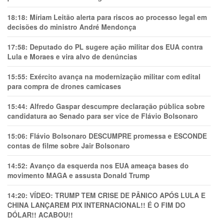
18:18:
Míriam Leitão alerta para riscos ao processo legal em
decisões do ministro André Mendonça
17:58:
Deputado do PL sugere ação militar dos EUA contra
Lula e Moraes e vira alvo de denúncias
15:55:
Exército avança na modernização militar com edital
para compra de drones camicases
15:44:
Alfredo Gaspar descumpre declaração pública sobre
candidatura ao Senado para ser vice de Flávio Bolsonaro
15:06:
Flávio Bolsonaro DESCUMPRE promessa e ESCONDE
contas de filme sobre Jair Bolsonaro
14:52:
Avanço da esquerda nos EUA ameaça bases do
movimento MAGA e assusta Donald Trump
14:20:
VÍDEO: TRUMP TEM CRlSE DE PÂNlCO APÓS LULA E
CHINA LANÇAREM PIX INTERNACIONAL!! É O FIM DO
DÓLAR!! ACABOU!!