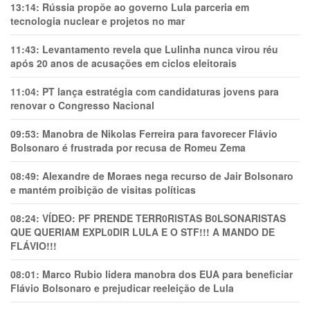
13:14:
Rússia propõe ao governo Lula parceria em
tecnologia nuclear e projetos no mar
11:43:
Levantamento revela que Lulinha nunca virou réu
após 20 anos de acusações em ciclos eleitorais
11:04:
PT lança estratégia com candidaturas jovens para
renovar o Congresso Nacional
09:53:
Manobra de Nikolas Ferreira para favorecer Flávio
Bolsonaro é frustrada por recusa de Romeu Zema
08:49:
Alexandre de Moraes nega recurso de Jair Bolsonaro
e mantém proibição de visitas políticas
08:24:
VÍDEO: PF PRENDE TERR0RlSTAS B0LSONARlSTAS
QUE QUERIAM EXPL0DlR LULA E O STF!!! A MANDO DE
FLÁVIO!!!
08:01:
Marco Rubio lidera manobra dos EUA para beneficiar
Flávio Bolsonaro e prejudicar reeleição de Lula