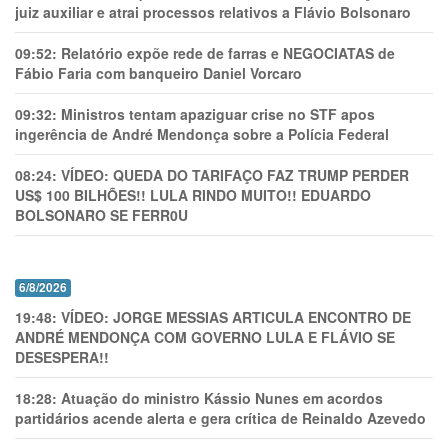
juiz auxiliar e atrai processos relativos a Flávio Bolsonaro
09:52:
Relatório expõe rede de farras e NEGOCIATAS de
Fábio Faria com banqueiro Daniel Vorcaro
09:32:
Ministros tentam apaziguar crise no STF apos
ingerência de André Mendonça sobre a Polícia Federal
08:24:
VÍDEO: QUEDA DO TARIFAÇO FAZ TRUMP PERDER
US$ 100 BILHÕES!! LULA RINDO MUITO!! EDUARDO
BOLSONARO SE FERR0U
6/8/2026
19:48:
VÍDEO: JORGE MESSIAS ARTICULA ENCONTRO DE
ANDRÉ MENDONÇA COM GOVERNO LULA E FLÁVIO SE
DESESPERA!!
18:28:
Atuação do ministro Kássio Nunes em acordos
partidários acende alerta e gera crítica de Reinaldo Azevedo