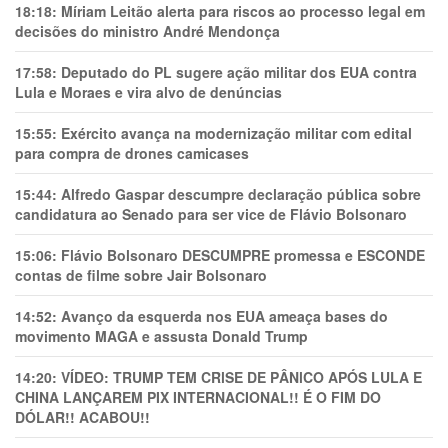
18:18:
Míriam Leitão alerta para riscos ao processo legal em
decisões do ministro André Mendonça
17:58:
Deputado do PL sugere ação militar dos EUA contra
Lula e Moraes e vira alvo de denúncias
15:55:
Exército avança na modernização militar com edital
para compra de drones camicases
15:44:
Alfredo Gaspar descumpre declaração pública sobre
candidatura ao Senado para ser vice de Flávio Bolsonaro
15:06:
Flávio Bolsonaro DESCUMPRE promessa e ESCONDE
contas de filme sobre Jair Bolsonaro
14:52:
Avanço da esquerda nos EUA ameaça bases do
movimento MAGA e assusta Donald Trump
14:20:
VÍDEO: TRUMP TEM CRlSE DE PÂNlCO APÓS LULA E
CHINA LANÇAREM PIX INTERNACIONAL!! É O FIM DO
DÓLAR!! ACABOU!!