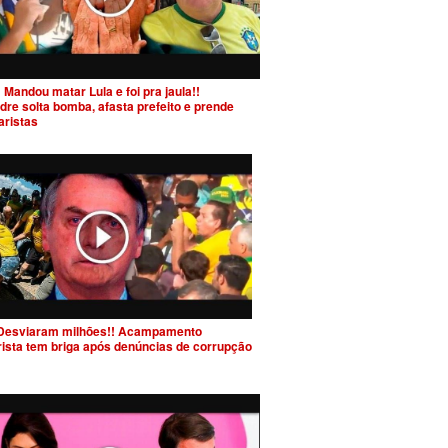
 Mandou matar Lula e foi pra jaula!!
dre solta bomba, afasta prefeito e prende
aristas
Desviaram milhões!! Acampamento
rista tem briga após denúncias de corrupção