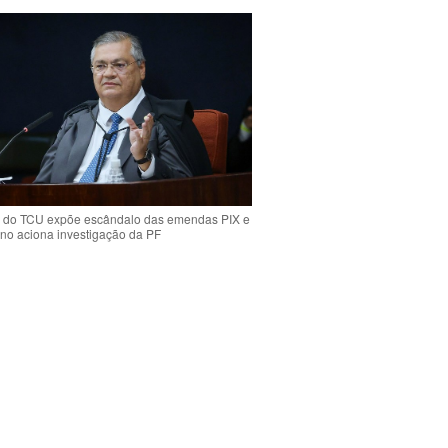
 do TCU expõe escândalo das emendas PIX e
ino aciona investigação da PF