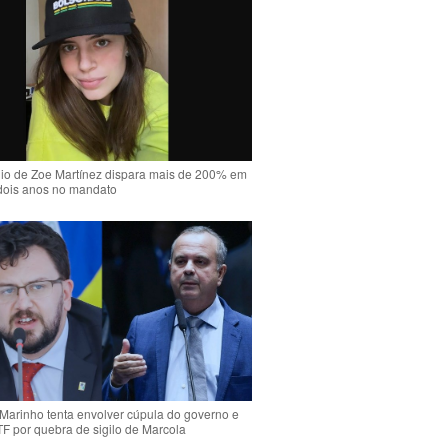
io de Zoe Martínez dispara mais de 200% em
dois anos no mandato
Marinho tenta envolver cúpula do governo e
TF por quebra de sigilo de Marcola