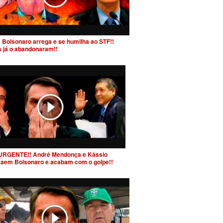
 Bolsonaro arrega e se humilha ao STF!!
s já o abandonaram!!
URGENTE!! André Mendonça e Kássio
raem Bolsonaro e acabam com o golpe!!