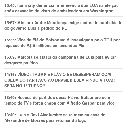
16:45:
Itamaraty denuncia interferência dos EUA na eleição
após cassação de visto de embaixadora em Washington
15:57:
Ministro André Mendonça exige dados de publicidade
do governo Lula a pedido do PL
15:35:
Vice de Flávio Bolsonaro é investigado pelo TCU por
repasse de R$ 6 milhões em emendas Pix
15:09:
Marcola se afasta da campanha de Lula para evitar
desgaste político
14:16:
VÍDEO: TRUMP E FLÁVIO SE DESESPERAM COM
QUEDA DO TARIFAÇO AO BRASIL!! LULA RINDO À TOA!!
SERÁ NO 1° TURNO!!
13:49:
Recusa de partidos deixa Flávio Bolsonaro sem
tempo de TV e força chapa com Alfredo Gaspar para vice
13:40:
Lula e Davi Alcolumbre se reúnem na casa de
Alexandre de Moraes para retomar diálogo