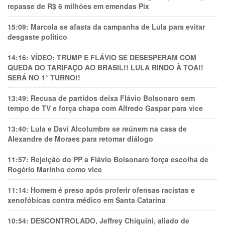
repasse de R$ 6 milhões em emendas Pix
15:09:
Marcola se afasta da campanha de Lula para evitar
desgaste político
14:16:
VÍDEO: TRUMP E FLÁVIO SE DESESPERAM COM
QUEDA DO TARIFAÇO AO BRASIL!! LULA RINDO À TOA!!
SERÁ NO 1° TURNO!!
13:49:
Recusa de partidos deixa Flávio Bolsonaro sem
tempo de TV e força chapa com Alfredo Gaspar para vice
13:40:
Lula e Davi Alcolumbre se reúnem na casa de
Alexandre de Moraes para retomar diálogo
11:57:
Rejeição do PP a Flávio Bolsonaro força escolha de
Rogério Marinho como vice
11:14:
Homem é preso após proferir ofensas racistas e
xenofóbicas contra médico em Santa Catarina
10:54:
DESCONTROLADO, Jeffrey Chiquini, aliado de