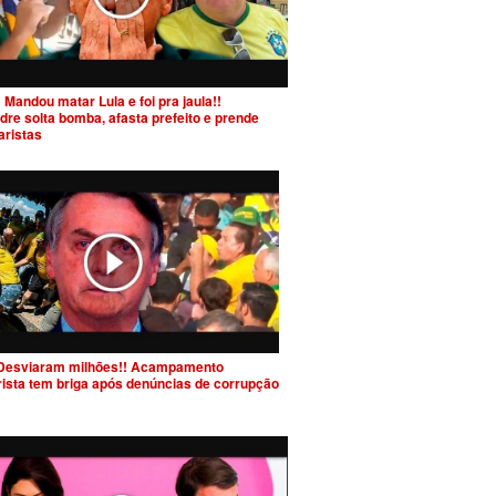
 Mandou matar Lula e foi pra jaula!!
dre solta bomba, afasta prefeito e prende
aristas
Desviaram milhões!! Acampamento
rista tem briga após denúncias de corrupção