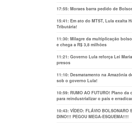
17:55:
Moraes barra pedido de Bolson
15:41:
Em ato do MTST, Lula exalta H
Tributária!
11:30:
Milagre da multiplicação bolso
e chega a R$ 3,8 milhões
11:21:
Governo Lula reforça Lei Mari
presos
11:10:
Desmatamento na Amazônia de
sob o governo Lula!
10:59:
RUMO AO FUTURO! Plano da cha
para reindustrializar o país e erradic
10:43:
VÍDEO: FLÁVIO BOLSONARO 
DINO!!! PEGOU MEGA-ESQUEMA!!!!