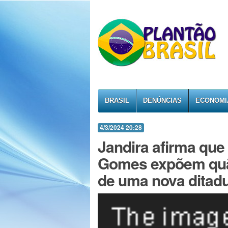
BRASIL
DENÚNCIAS
ECONOMI
4/3/2024 20:28
Jandira afirma que
Gomes expõem quão
de uma nova ditad