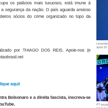
pa os palácios mais luxuosos, está imune à
é a segurança da nação. O país aguarda ansioso
eiros sócios do crime organizado no topo da
Levantam
após 20 
dealizado por THIAGO DOS REIS. Apoie-nos (e
taobrasil.net
ique aqui!
tra Bolsonaro e a direita fascista, inscreva-se
YouTube.
PT lança
renovar