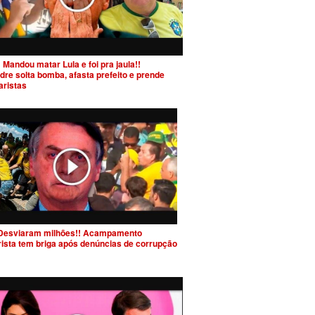
 Mandou matar Lula e foi pra jaula!!
dre solta bomba, afasta prefeito e prende
aristas
Desviaram milhões!! Acampamento
rista tem briga após denúncias de corrupção