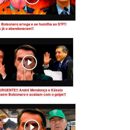
 Bolsonaro arrega e se humilha ao STF!!
s já o abandonaram!!
URGENTE!! André Mendonça e Kássio
raem Bolsonaro e acabam com o golpe!!