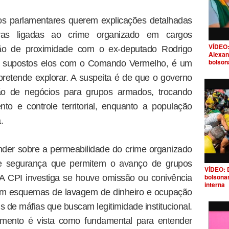
os parlamentares querem explicações detalhadas
as ligadas ao crime organizado em cargos
VÍDEO:
ação de proximidade com o ex-deputado Rodrigo
Alexan
bolson
or supostos elos com o Comando Vermelho, é um
retende explorar. A suspeita é de que o governo
cão de negócios para grupos armados, trocando
ento e controle territorial, enquanto a população
.
nder sobre a permeabilidade do crime organizado
 de segurança que permitem o avanço de grupos
VÍDEO: 
bolsona
 A CPI investiga se houve omissão ou conivência
interna
em esquemas de lavagem de dinheiro e ocupação
ns de máfias que buscam legitimidade institucional.
imento é vista como fundamental para entender