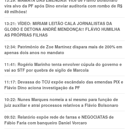
13:29:
MAMATA DAS EMENDAS! Vice de Flávio Bolsonaro
vira alvo da PF após Dino enviar auditoria com rombo de R$
49 milhões!
13:21:
VÍDEO: MIRIAM LEITÃO CALA JORNALISTAS DA
GLOBO E DETONA ANDRÉ MENDONÇA!! FLÁVIO HUMILHA
AS PRÓPRIAS FILHAS
12:34:
Patrimônio de Zoe Martínez dispara mais de 200% em
apenas dois anos no mandato
11:41:
Rogério Marinho tenta envolver cúpula do governo e
vai ao STF por quebra de sigilo de Marcola
11:17:
Devassa do TCU expõe escândalo das emendas PIX e
Flávio Dino aciona investigação da PF
10:22:
Nunes Marques nomeia a si mesmo para função de
juiz auxiliar e atrai processos relativos a Flávio Bolsonaro
09:52:
Relatório expõe rede de farras e NEGOCIATAS de
Fábio Faria com banqueiro Daniel Vorcaro