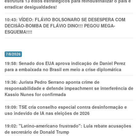
estrutura 13 eixos estratégicos para reindustrializar o país e
erradicar desigualdades!
10:43:
VÍDEO: FLÁVIO BOLSONARO SE DESESPERA COM
DECISÃO-BOMBA DE FLÁVIO DINO!!! PEGOU MEGA-
ESQUEMA!!!!
7/8/2026
19:58:
Senado dos EUA aprova indicação de Daniel Perez
para a embaixada no Brasil em meio a crise diplomática
19:36:
Jurista Pedro Serrano aponta crime de
responsabilidade e defende impeachment se interferência de
Kassio Nunes for confirmada
19:09:
TSE cria conselho especial contra desinformação e
uso indevido de IA nas eleições de 2026
19:02:
"Latino-americano frustrado": Lula rebate acusações
de secretário de Donald Trump